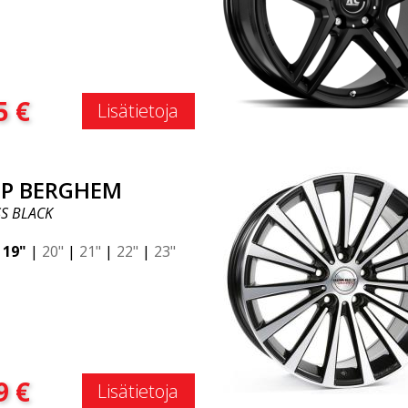
:
5
€
Lisätietoja
P BERGHEM
S BLACK
|
19"
|
20"
|
21"
|
22"
|
23"
:
9
€
Lisätietoja