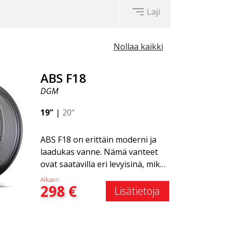
Laji
Nollaa kaikki
ABS F18
DGM
19"
|
20"
ABS F18 on erittäin moderni ja
laadukas vanne. Nämä vanteet
ovat saatavilla eri levyisinä, mikä
tarkoittaa, että takavanteet ovat
Alkaen:
298
€
hieman leveämmät kuin
Lisätietoja
etuvanteet. Tämä antaa autolle
kovan ilmeen, joka usein
yhdistetään kilpa-ajoon. (Ne