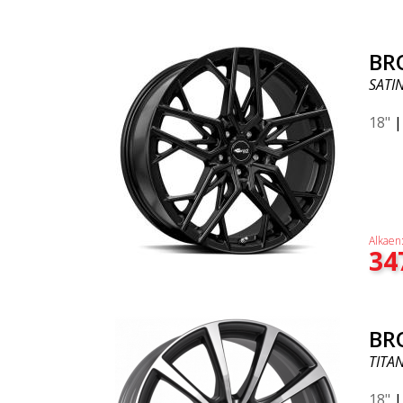
BR
SATI
18"
Alkaen
34
BR
TITA
18"