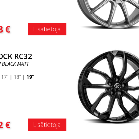
:
8
€
Lisätietoja
OCK RC32
N BLACK MATT
|
17"
|
18"
|
19"
:
2
€
Lisätietoja