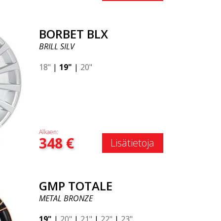
BORBET BLX
BRILL SILV
18"
|
19"
|
20"
Alkaen:
348
€
Lisätietoja
GMP TOTALE
METAL BRONZE
19"
|
20"
|
21"
|
22"
|
23"