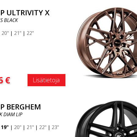
P ULTRIVITY X
S BLACK
|
20"
|
21"
|
22"
:
6
€
Lisätietoja
P BERGHEM
K DIAM LIP
|
19"
|
20"
|
21"
|
22"
|
23"