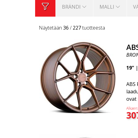
BRÄNDI
MALLI
V
Näytetään
36
/
227
tuotteesta
AB
BRO
19"
ABS F
laad
ovat 
tarko
Alkaen
30
hiem
etuv
kova
yhdis