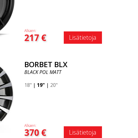
Alkaen:
217
€
Lisätietoja
BORBET BLX
BLACK POL MATT
18"
|
19"
|
20"
Alkaen:
370
€
Lisätietoja