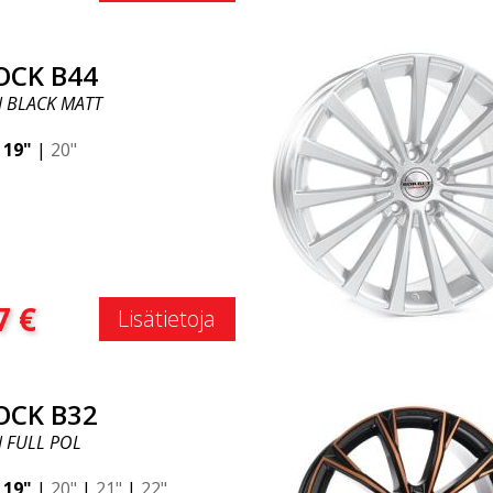
OCK B44
N BLACK MATT
|
19"
|
20"
:
7
€
Lisätietoja
OCK B32
N FULL POL
|
19"
|
20"
|
21"
|
22"