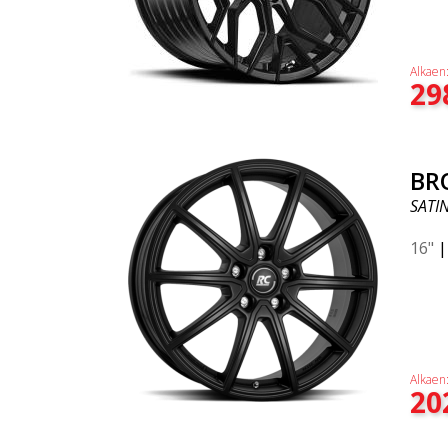
Alkaen
29
BR
SATI
16"
Alkaen
20