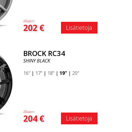
Alkaen:
202
€
Lisätietoja
BROCK RC34
SHINY BLACK
16"
|
17"
|
18"
|
19"
|
20"
Alkaen:
204
€
Lisätietoja