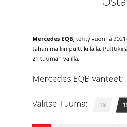
Osta
Mercedes EQB
, tehty vuonna 2021
tähän malliin pulttikiilalla. Pulttikii
21 tuuman välillä.
Mercedes EQB vanteet:
Valitse Tuuma:
18
1