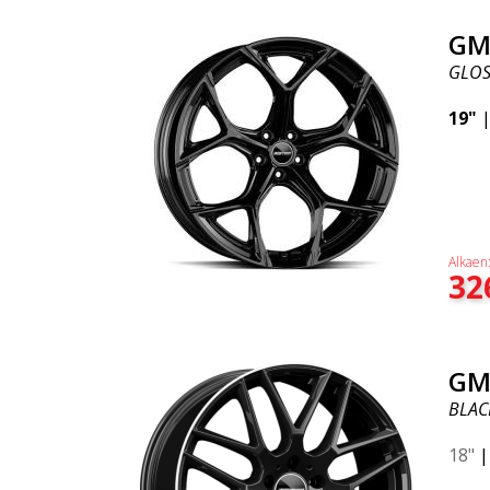
GM
GLOS
19"
Alkaen
32
GM
BLAC
18"