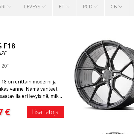
ÄRI
LEVEYS
ET
PCD
CB
S F18
NZE
|
20"
18 on erittäin moderni ja
ukas vanne. Nämä vanteet
saatavilla eri levyisinä, mikä
ittaa, että takavanteet ovat
:
7
€
an leveämmät kuin
Lisätietoja
anteet. Tämä antaa autolle
n ilmeen, joka usein
tetään kilpa-ajoon. (Ne