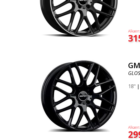
Alkaen
31
GM
GLOS
18"
Alkaen
29