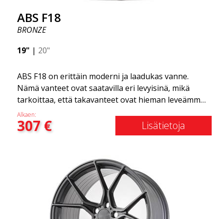
ABS F18
BRONZE
19"
|
20"
ABS F18 on erittäin moderni ja laadukas vanne.
Nämä vanteet ovat saatavilla eri levyisinä, mikä
tarkoittaa, että takavanteet ovat hieman leveämmät
kuin etuvanteet. Tämä antaa autolle kovan ilmeen,
Alkaen:
307
€
joka usein yhdistetään kilpa-ajoon. (Ne ovat myös
Lisätietoja
saatavilla neliömäisenä kokoonpanona.) Toisin
sanoen, ABS F18 -vanteet antavat autollesi
urheilullisemman ulkonäön. Samalla haluamme
korostaa, että nämä vanteet tarjoavat
uskomattoman hyvän suorituskyvyn suhteessa
niiden hintaan. Edistynyt Flow Forming -
tuotantotekniikka tekee vanteista sekä vahvempia
että kevyempiä kuin tavalliset alumiinivanteet.