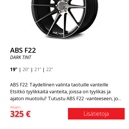
ABS F22
DARK TINT
19"
|
20"
|
21"
|
22"
ABS F22: Täydellinen valinta taotuille vanteille
Etsitkö tyylikkäitä vanteita, joissa on tyylikäs ja
ajaton muotoilu? Tutustu ABS F22 -vanteeseen, joka
on uusi lisäys ABS Luxury Wheels -perheeseen.
Alkaen:
325
€
Tämän vanteen suuri etu on jopa 50 %:n
Lisätietoja
painonvähennys. Kaikkien maailman johtavien kilpa-
asiantuntijoiden keskuudessa on yksi asia, josta he