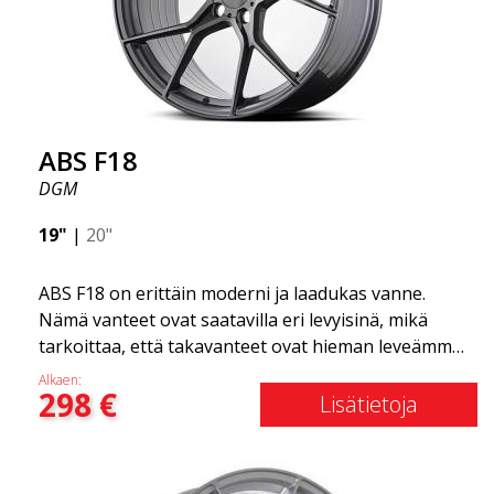
Tämän huomaat ajaessasi ABS F18 -vanteilla.
Olemme ylpeitä voidessamme tarjota ne
valikoimassamme!
ABS F18
DGM
19"
|
20"
ABS F18 on erittäin moderni ja laadukas vanne.
Nämä vanteet ovat saatavilla eri levyisinä, mikä
tarkoittaa, että takavanteet ovat hieman leveämmät
kuin etuvanteet. Tämä antaa autolle kovan ilmeen,
Alkaen:
298
€
joka usein yhdistetään kilpa-ajoon. (Ne ovat myös
Lisätietoja
saatavilla neliömäisenä kokoonpanona.) Toisin
sanoen, ABS F18 -vanteet antavat autollesi
urheilullisemman ulkonäön. Samalla haluamme