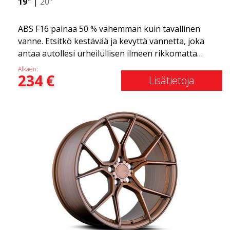
19"
|
20"
ABS F16 painaa 50 % vähemmän kuin tavallinen
vanne. Etsitkö kestävää ja kevyttä vannetta, joka
antaa autollesi urheilullisen ilmeen rikkomatta
pankkia? ABS F16 on oma yrityksemme tarjota
Alkaen:
234
€
laatutietoisille asiakkaille vanne, joka hyötyy
Lisätietoja
uusimmista materiaalien ja tuotannon
edistysaskelista. Vanteiden tulevaisuus on alue,
jossa kehitys etenee nopeasti, ja ABS F16 on
todellakin eturintamassa!