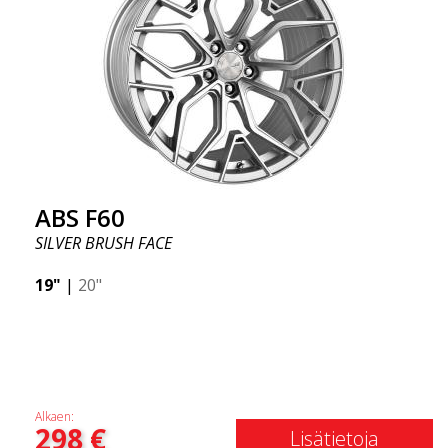
ABS F60
SILVER BRUSH FACE
19"
|
20"
Alkaen:
298
€
Lisätietoja