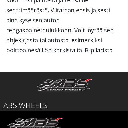
kuormasi painosta ja renkaiden
senttimäärästä. Viitataan ensisijaisesti
aina kyseisen auton
rengaspainetaulukkoon. Voit löytää sen
ohjekirjasta tai autosta, esimerkiksi
polttoainesäiliön korkista tai B-pilarista.
ABS WHEELS
Lentäjäntie
01530 Vantaa