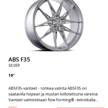
korostaa, että nämä vanteet tarjoavat
uskomattoman hyvän suorituskyvyn suhteessa
niiden hintaan. Edistynyt Flow Forming -
tuotantotekniikka tekee vanteista sekä vahvempia
että kevyempiä kuin tavalliset alumiinivanteet.
Tämän huomaat ajaessasi ABS F18 -vanteilla.
Olemme ylpeitä voidessamme tarjota ne
valikoimassamme!
ABS F35
SILVER
19"
ABSF35-vanteet - rohkea valinta ABSF35 on
saatavilla hopean ja mustan kiillotettuina väreinä.
Vanteet valmistetaan flow forming® -tekniikalla.
Herätä kateutta muissa kuljettajissa tai
Alkaen: