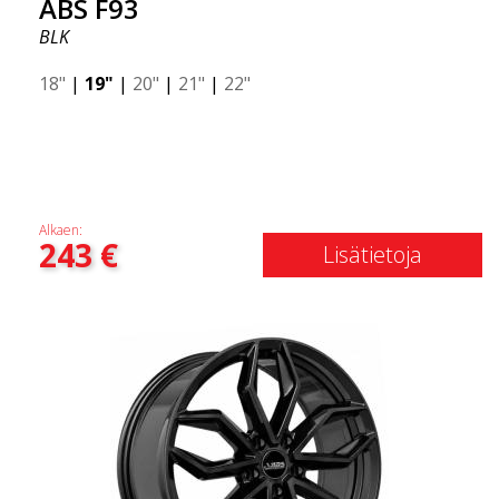
ABS F93
BLK
18"
|
19"
|
20"
|
21"
|
22"
Alkaen:
243
€
Lisätietoja