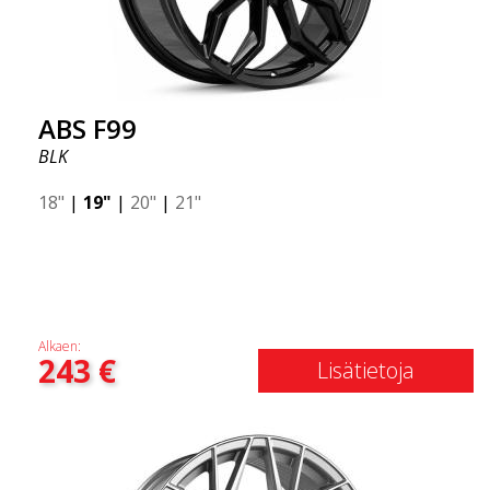
ABS F99
BLK
18"
|
19"
|
20"
|
21"
Alkaen:
243
€
Lisätietoja