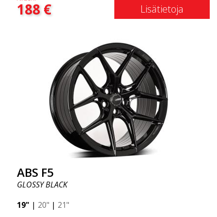
188
€
naapureissa, kun ajat tyylillä. Nämä vanteet on
Lisätietoja
valmistettu innovatiivisella flow forming -tekniikalla,
joka tunnetaan erinomaisesta kestävyydestään ja
vahvuudestaan samalla tarjoten merkittävää painon
säästöä. ABS Flow Form -tekniikan avulla voit
nauttia vuosien kestävästä kauneudesta ja
virheettömästä suorituskyvystä kilometri toisensa
jälkeen. Parasta kaikessa? ABS Wheels tarjoaa
sinulle täyden 2 vuoden takuun.
ABS F5
GLOSSY BLACK
19"
|
20"
|
21"