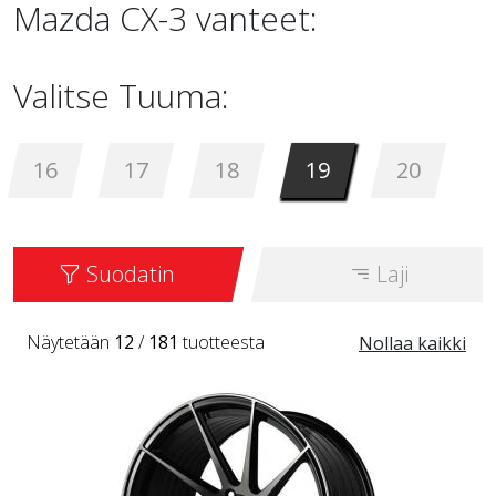
Mazda CX-3 vanteet:
Valitse Tuuma:
16
17
18
19
20
Suodatin
Laji
Näytetään
12
/
181
tuotteesta
Nollaa kaikki