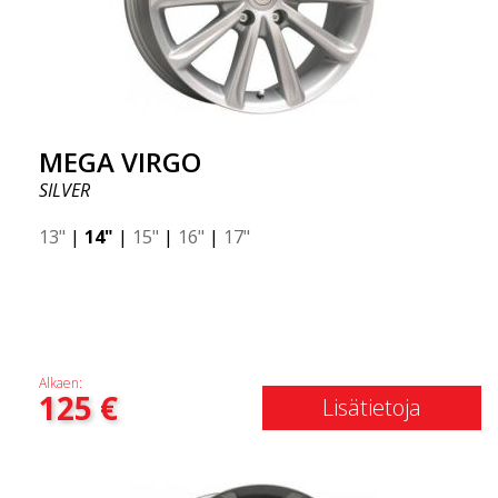
MEGA VIRGO
SILVER
13"
|
14"
|
15"
|
16"
|
17"
Alkaen:
125
€
Lisätietoja