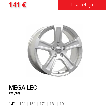
141
€
Lisätietoja
MEGA LEO
SILVER
14"
|
15"
|
16"
|
17"
|
18"
|
19"