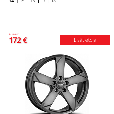
14"
|
15"
|
16"
|
17"
|
18"
Alkaen:
172
€
Lisätietoja