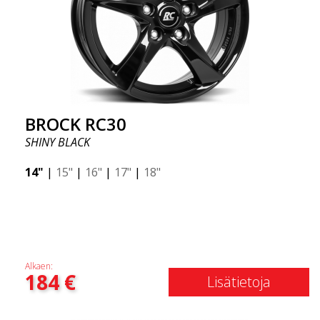
BROCK RC30
SHINY BLACK
14"
|
15"
|
16"
|
17"
|
18"
Alkaen:
184
€
Lisätietoja