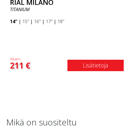
RIAL MILANO
TITANIUM
14"
|
15"
|
16"
|
17"
|
18"
Alkaen:
211
€
Lisätietoja
Mikä on suositeltu