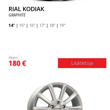
RIAL KODIAK
GRAPHITE
14"
|
15"
|
16"
|
17"
|
18"
|
19"
Alkaen:
180
€
Lisätietoja