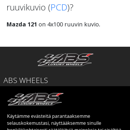
ruuvikuvio (
PCD
)?
Mazda 121
on 4x100 ruuvin kuvio.
ABS WHEELS
Lentäjäntie
01530 Vantaa
SUOMI
Käytämme evästeitä parantaaksemme
order@abswheels.com
selauskokemustasi, näyttääksemme sinulle