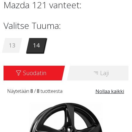
Mazda 121 vanteet:
Valitse Tuuma:
13
14
Suodatin
Laji
Näytetään
8
/
8
tuotteesta
Nollaa kaikki