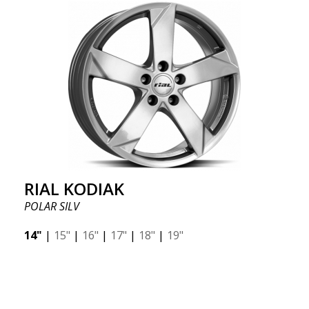
RIAL KODIAK
POLAR SILV
14"
|
15"
|
16"
|
17"
|
18"
|
19"