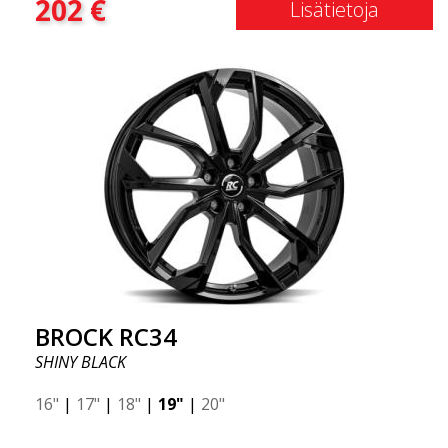
202
€
Lisätietoja
BROCK RC34
SHINY BLACK
16"
|
17"
|
18"
|
19"
|
20"