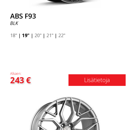
ABS F93
BLK
18"
|
19"
|
20"
|
21"
|
22"
Alkaen:
243
€
Lisätietoja