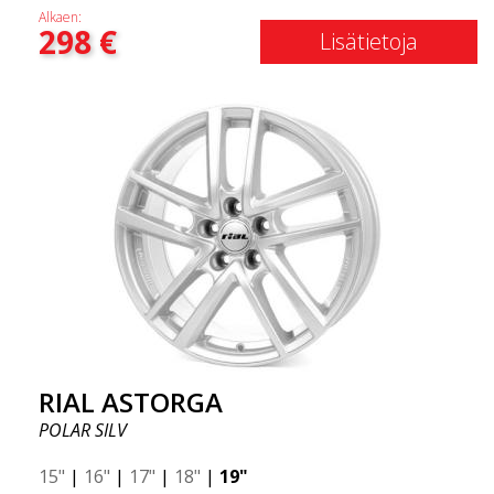
Alkaen:
298
€
Lisätietoja
RIAL ASTORGA
POLAR SILV
15"
|
16"
|
17"
|
18"
|
19"