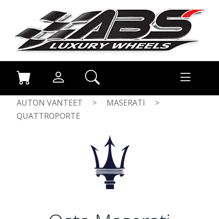
AUTON VANTEET
>
MASERATI
>
QUATTROPORTE