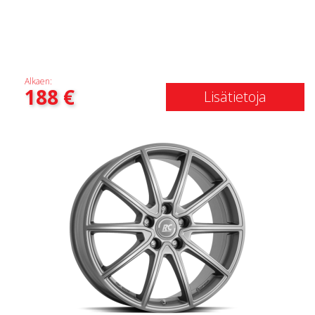
Alkaen:
188
€
Lisätietoja