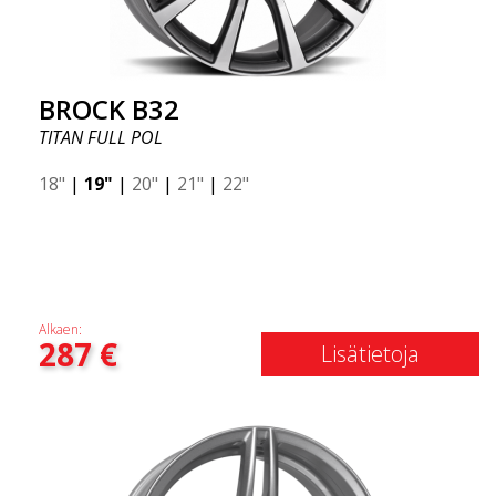
BROCK B32
TITAN FULL POL
18"
|
19"
|
20"
|
21"
|
22"
Alkaen:
287
€
Lisätietoja