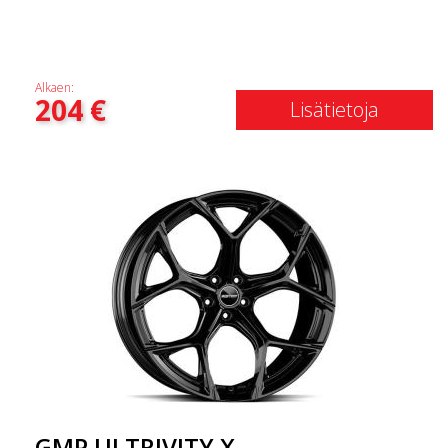
Alkaen:
204
€
Lisätietoja
GMP ULTRIVITY X