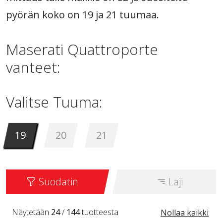
pyörän koko on 19 ja 21 tuumaa.
Maserati Quattroporte
vanteet:
Valitse Tuuma:
19
20
21
Suodatin
Laji
Näytetään
24
/
144
tuotteesta
Nollaa kaikki