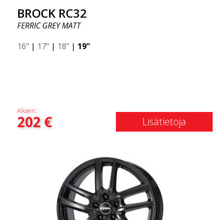
BROCK RC32
FERRIC GREY MATT
16"
|
17"
|
18"
|
19"
Alkaen:
202
€
Lisätietoja