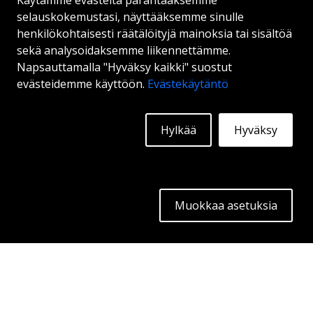
Käytämme evästeitä parantaaksemme
selauskokemustasi, näyttääksemme sinulle
henkilökohtaisesti räätälöityjä mainoksia tai sisältöä
VOSSEN HFX2
sekä analysoidaksemme liikennettämme.
Napsauttamalla "Hyväksy kaikki" suostut
GLOSS BLACK
evästeidemme käyttöön.
Evästekäytäntö
17"
|
18"
|
19"
|
20"
|
21"
|
22"
|
23"
|
24"
Hylkää
Hyväksy
Alkaen:
831
€
Lisätietoja
Muokkaa asetuksia