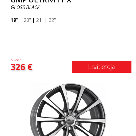
GLOSS BLACK
19"
|
20"
|
21"
|
22"
Alkaen:
326
€
Lisätietoja