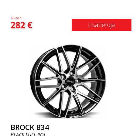
Alkaen:
282
€
Lisätietoja
BROCK B34
BLACK FULL POL