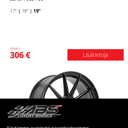
17"
|
18"
|
19"
Alkaen:
306
€
Lisätietoja