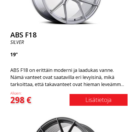
Olemme ylpeitä voidessamme tarjota ne
valikoimassamme!
ABS F18
SILVER
19"
ABS F18 on erittäin moderni ja laadukas vanne.
Nämä vanteet ovat saatavilla eri levyisinä, mikä
tarkoittaa, että takavanteet ovat hieman leveämmät
kuin etuvanteet. Tämä antaa autolle kovan ilmeen,
Alkaen:
298
€
joka usein yhdistetään kilpa-ajoon. (Ne ovat myös
Lisätietoja
saatavilla neliömäisenä kokoonpanona.) Toisin
sanoen, ABS F18 -vanteet antavat autollesi
urheilullisemman ulkonäön. Samalla haluamme
korostaa, että nämä vanteet tarjoavat