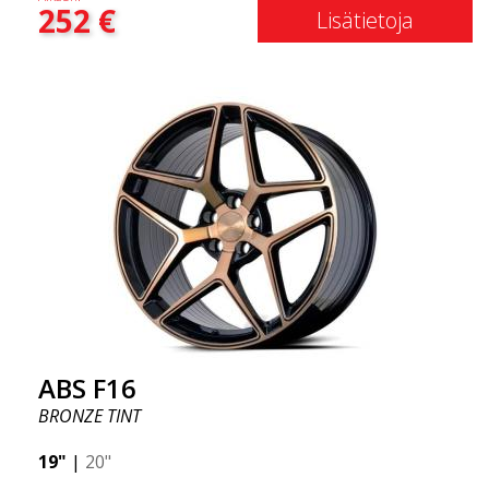
252
€
laatutietoisille asiakkaille vanne, joka hyötyy
Lisätietoja
uusimmista materiaalien ja tuotannon
edistysaskelista. Vanteiden tulevaisuus on alue,
jossa kehitys etenee nopeasti, ja ABS F16 on
todellakin eturintamassa!
ABS F16
BRONZE TINT
19"
|
20"