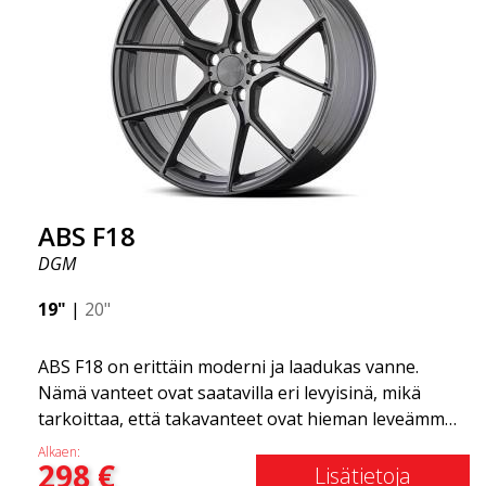
uskomattoman hyvän suorituskyvyn suhteessa
niiden hintaan. Edistynyt Flow Forming -
tuotantotekniikka tekee vanteista sekä vahvempia
että kevyempiä kuin tavalliset alumiinivanteet.
Tämän huomaat ajaessasi ABS F18 -vanteilla.
Olemme ylpeitä voidessamme tarjota ne
valikoimassamme!
ABS F18
DGM
19"
|
20"
ABS F18 on erittäin moderni ja laadukas vanne.
Nämä vanteet ovat saatavilla eri levyisinä, mikä
tarkoittaa, että takavanteet ovat hieman leveämmät
kuin etuvanteet. Tämä antaa autolle kovan ilmeen,
Alkaen:
298
€
joka usein yhdistetään kilpa-ajoon. (Ne ovat myös
Lisätietoja