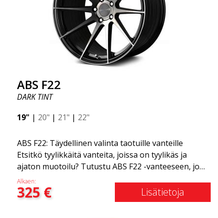
ABS F22
DARK TINT
19"
|
20"
|
21"
|
22"
ABS F22: Täydellinen valinta taotuille vanteille
Etsitkö tyylikkäitä vanteita, joissa on tyylikäs ja
ajaton muotoilu? Tutustu ABS F22 -vanteeseen, joka
on uusi lisäys ABS Luxury Wheels -perheeseen.
Alkaen:
325
€
Tämän vanteen suuri etu on jopa 50 %:n
Lisätietoja
painonvähennys. Kaikkien maailman johtavien kilpa-
asiantuntijoiden keskuudessa on yksi asia, josta he