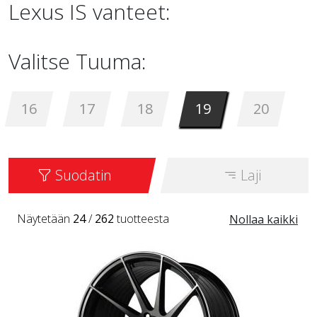
Lexus IS vanteet:
Valitse Tuuma:
16
17
18
19
20
Suodatin
Laji
Näytetään
24
/
262
tuotteesta
Nollaa kaikki