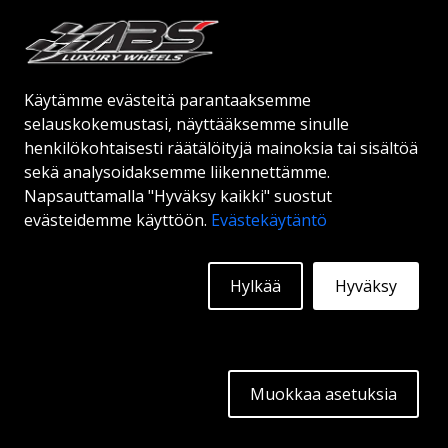
Käytämme evästeitä parantaaksemme
selauskokemustasi, näyttääksemme sinulle
henkilökohtaisesti räätälöityjä mainoksia tai sisältöä
ABS F55
sekä analysoidaksemme liikennettämme.
BLACK / SS LIP
Napsauttamalla "Hyväksy kaikki" suostut
evästeidemme käyttöön.
Evästekäytäntö
19"
|
20"
|
22"
ABS F55 ON FINALISTI SAAPUNUT! 😍 ABS F55 -
Hylkää
Hyväksy
Kevyt vanne syvällä huulilla ruostumattomasta
teräksestä. Uusin lisäys ABS Luxury Wheels -
perheeseen on saapunut, toivotamme
Alkaen:
307
€
tervetulleeksi ABS F55:n - markkinoiden
Lisätietoja
Muokkaa asetuksia
tyylikkäimmän kesävanteen. Jos olet tottunut
elämän parhaisiin ja hienoimpiin asioihin, ABS F55