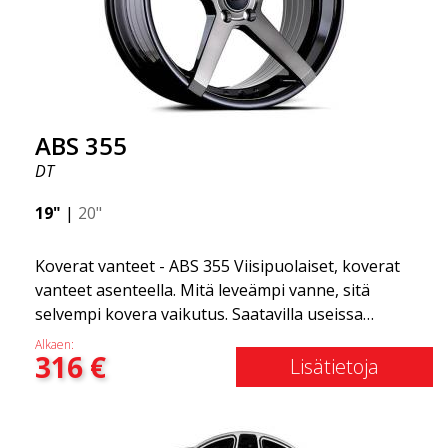
ajokokemus on sujuvampi. Se on kuin vanteiden
Gucci! 😍
ABS 355
DT
19"
|
20"
Koverat vanteet - ABS 355 Viisipuolaiset, koverat
vanteet asenteella. Mitä leveämpi vanne, sitä
selvempi kovera vaikutus. Saatavilla useissa
väriyhdistelmissä: Musta kiillotetuilla puolilla, Täysin
Alkaen:
316
€
hopea tai Mattaharmaa. Yhteensopiva useimpien
Lisätietoja
markkinoilla olevien automerkkien kanssa. Valitset
värin ja me toimitamme samana päivänä! Vanne on
erittäin korkealaatuinen ja erittäin kestävä. Mikä on