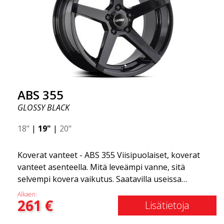
tyylikäs. Tämä vanne malli on tehnyt itselleen nimen
vanteiden markkinoilla fantastisen ja ainutlaatuisen
suunnittelunsa ansiosta. ABS355:llä teet tavallisesta
autosta tyylikkäämmän. ABS355-vanteet jakaa
yksinoikeudella ABS Wheels.
ABS 355
GLOSSY BLACK
18"
|
19"
|
20"
Koverat vanteet - ABS 355 Viisipuolaiset, koverat
vanteet asenteella. Mitä leveämpi vanne, sitä
selvempi kovera vaikutus. Saatavilla useissa
väriyhdistelmissä: Musta kiillotetuilla puolilla, Täysin
Alkaen:
261
€
hopea tai Mattaharmaa. Yhteensopiva useimpien
Lisätietoja
markkinoilla olevien automerkkien kanssa. Valitset