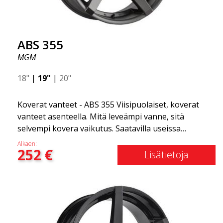
ABS 355
MGM
18"
|
19"
|
20"
Koverat vanteet - ABS 355 Viisipuolaiset, koverat
vanteet asenteella. Mitä leveämpi vanne, sitä
selvempi kovera vaikutus. Saatavilla useissa
väriyhdistelmissä: Musta kiillotetuilla puolilla, Täysin
Alkaen:
252
€
hopea tai Mattaharmaa. Yhteensopiva useimpien
Lisätietoja
markkinoilla olevien automerkkien kanssa. Valitset
värin ja me toimitamme samana päivänä! Vanne on
erittäin korkealaatuinen ja erittäin kestävä. Mikä on
tehnyt ABS355:stä niin suositun Ruotsissa? Malli on
erittäin kovera, muoto on urheilullinen ja design on