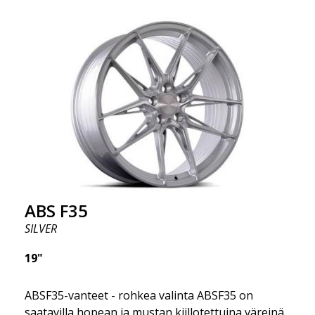
värin ja me toimitamme samana päivänä! Vanne on
erittäin korkealaatuinen ja erittäin kestävä. Mikä on
tehnyt ABS355:stä niin suositun Ruotsissa? Malli on
erittäin kovera, muoto on urheilullinen ja design on
tyylikäs. Tämä vanne malli on tehnyt itselleen nimen
vanteiden markkinoilla fantastisen ja ainutlaatuisen
suunnittelunsa ansiosta. ABS355:llä teet tavallisesta
autosta tyylikkäämmän. ABS355-vanteet jakaa
yksinoikeudella ABS Wheels.
ABS F35
SILVER
19"
ABSF35-vanteet - rohkea valinta ABSF35 on
saatavilla hopean ja mustan kiillotettuina väreinä.