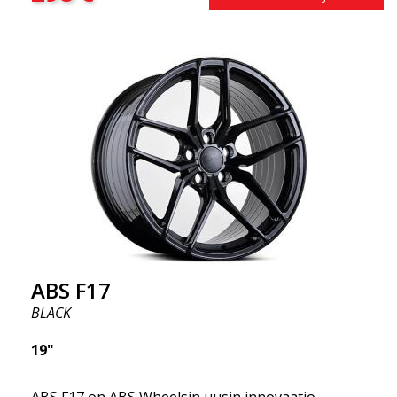
saatavilla neliömäisenä kokoonpanona.) Toisin
sanoen, ABS F18 -vanteet antavat autollesi
urheilullisemman ulkonäön. Samalla haluamme
korostaa, että nämä vanteet tarjoavat
uskomattoman hyvän suorituskyvyn suhteessa
niiden hintaan. Edistynyt Flow Forming -
tuotantotekniikka tekee vanteista sekä vahvempia
että kevyempiä kuin tavalliset alumiinivanteet.
Tämän huomaat ajaessasi ABS F18 -vanteilla.
Olemme ylpeitä voidessamme tarjota ne
valikoimassamme!
ABS F17
BLACK
19"