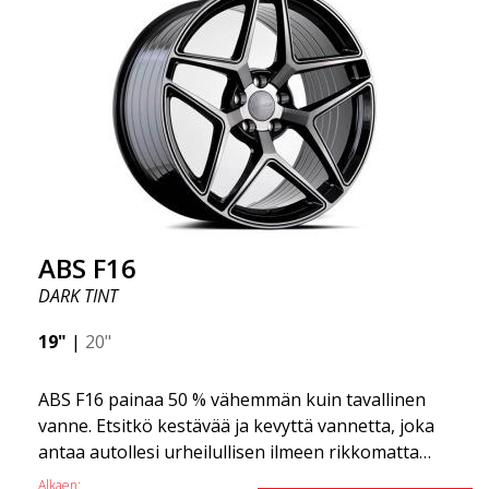
tehnyt ABS355:stä niin suositun Ruotsissa? Malli on
erittäin kovera, muoto on urheilullinen ja design on
tyylikäs. Tämä vanne malli on tehnyt itselleen nimen
vanteiden markkinoilla fantastisen ja ainutlaatuisen
suunnittelunsa ansiosta. ABS355:llä teet tavallisesta
autosta tyylikkäämmän. ABS355-vanteet jakaa
yksinoikeudella ABS Wheels.
ABS F16
DARK TINT
19"
|
20"
ABS F16 painaa 50 % vähemmän kuin tavallinen
vanne. Etsitkö kestävää ja kevyttä vannetta, joka
antaa autollesi urheilullisen ilmeen rikkomatta
pankkia? ABS F16 on oma yrityksemme tarjota
Alkaen: