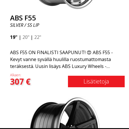
ABS F55
SILVER / SS LIP
19"
|
20"
|
22"
ABS F55 ON FINALISTI SAAPUNUT! 😍 ABS F55 -
Kevyt vanne syvällä huulilla ruostumattomasta
teräksestä. Uusin lisäys ABS Luxury Wheels -
perheeseen on saapunut, toivotamme
Alkaen:
307
€
tervetulleeksi ABS F55:n - markkinoiden
Lisätietoja
tyylikkäimmän kesävanteen. Jos olet tottunut
elämän parhaisiin ja hienoimpiin asioihin, ABS F55
on sinua varten. Tämä muotoilu yhdistää klassisen
ylellisyyden ruostumattoman teräksen huuleen ja
flow forming -tekniikkaan. ABS F55 on yhtä ylellinen
kuin vanne voi olla.