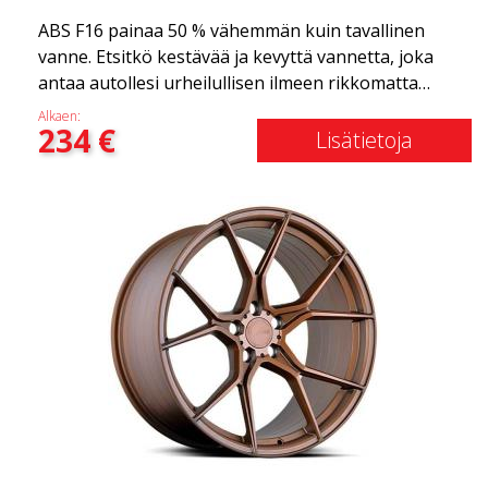
ABS F16 painaa 50 % vähemmän kuin tavallinen
vanne. Etsitkö kestävää ja kevyttä vannetta, joka
antaa autollesi urheilullisen ilmeen rikkomatta
pankkia? ABS F16 on oma yrityksemme tarjota
Alkaen:
234
€
laatutietoisille asiakkaille vanne, joka hyötyy
Lisätietoja
uusimmista materiaalien ja tuotannon
edistysaskelista. Vanteiden tulevaisuus on alue,
jossa kehitys etenee nopeasti, ja ABS F16 on
todellakin eturintamassa!