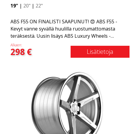
19"
|
20"
|
22"
ABS F55 ON FINALISTI SAAPUNUT! 😍 ABS F55 -
Kevyt vanne syvällä huulilla ruostumattomasta
teräksestä. Uusin lisäys ABS Luxury Wheels -
perheeseen on saapunut, toivotamme
Alkaen:
298
€
tervetulleeksi ABS F55:n - markkinoiden
Lisätietoja
tyylikkäimmän kesävanteen. Jos olet tottunut
elämän parhaisiin ja hienoimpiin asioihin, ABS F55
on sinua varten. Tämä muotoilu yhdistää klassisen
ylellisyyden ruostumattoman teräksen huuleen ja
flow forming -tekniikkaan. ABS F55 on yhtä ylellinen
kuin vanne voi olla.