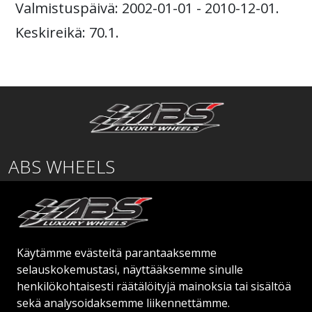
Valmistuspäivä: 2002-01-01 - 2010-12-01.
Keskireikä: 70.1.
ABS WHEELS
Lentäjäntie
01530 Vantaa
SUOMI
Käytämme evästeitä parantaaksemme
order@abswheels.com
selauskokemustasi, näyttääksemme sinulle
henkilökohtaisesti räätälöityjä mainoksia tai sisältöä
sekä analysoidaksemme liikennettämme.