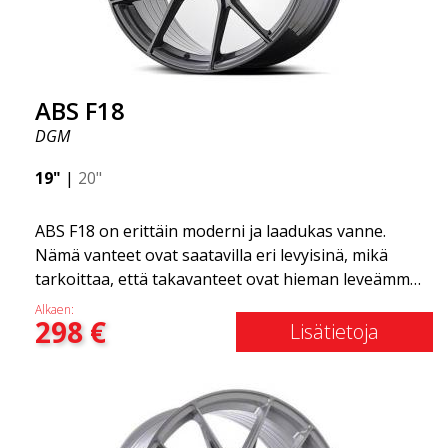
Olemme ylpeitä voidessamme tarjota ne
valikoimassamme!
ABS F18
DGM
19"
|
20"
ABS F18 on erittäin moderni ja laadukas vanne.
Nämä vanteet ovat saatavilla eri levyisinä, mikä
tarkoittaa, että takavanteet ovat hieman leveämmät
kuin etuvanteet. Tämä antaa autolle kovan ilmeen,
Alkaen:
298
€
joka usein yhdistetään kilpa-ajoon. (Ne ovat myös
Lisätietoja
saatavilla neliömäisenä kokoonpanona.) Toisin
sanoen, ABS F18 -vanteet antavat autollesi
urheilullisemman ulkonäön. Samalla haluamme
korostaa, että nämä vanteet tarjoavat
uskomattoman hyvän suorituskyvyn suhteessa