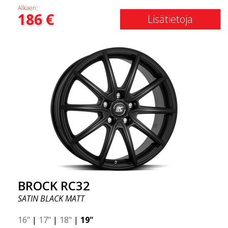
Alkaen:
186
€
Lisätietoja
BROCK RC32
SATIN BLACK MATT
16"
|
17"
|
18"
|
19"