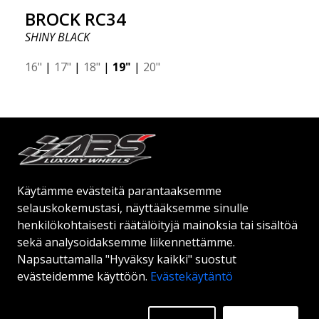
BROCK RC34
SHINY BLACK
16"
|
17"
|
18"
|
19"
|
20"
Alkaen:
204
€
Lisätietoja
Käytämme evästeitä parantaaksemme
selauskokemustasi, näyttääksemme sinulle
henkilökohtaisesti räätälöityjä mainoksia tai sisältöä
sekä analysoidaksemme liikennettämme.
Napsauttamalla "Hyväksy kaikki" suostut
evästeidemme käyttöön.
Evästekäytäntö