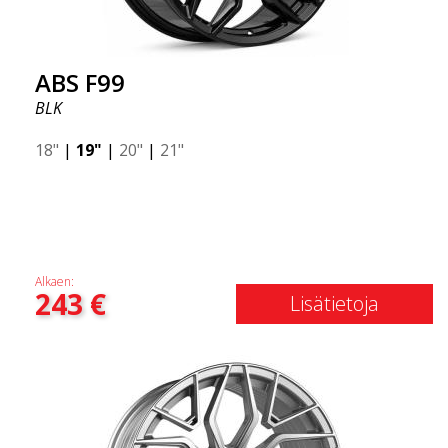
ABS F99
BLK
18"
|
19"
|
20"
|
21"
Alkaen:
243
€
Lisätietoja