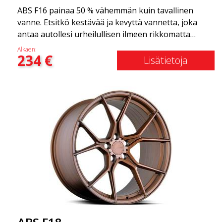
ABS F16 painaa 50 % vähemmän kuin tavallinen
vanne. Etsitkö kestävää ja kevyttä vannetta, joka
antaa autollesi urheilullisen ilmeen rikkomatta
pankkia? ABS F16 on oma yrityksemme tarjota
Alkaen:
234
€
laatutietoisille asiakkaille vanne, joka hyötyy
Lisätietoja
uusimmista materiaalien ja tuotannon
edistysaskelista. Vanteiden tulevaisuus on alue,
jossa kehitys etenee nopeasti, ja ABS F16 on
todellakin eturintamassa!