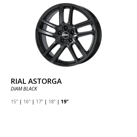
RIAL ASTORGA
DIAM BLACK
15"
|
16"
|
17"
|
18"
|
19"