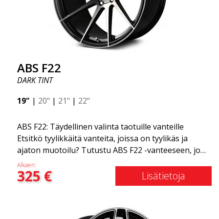
ABS F22
DARK TINT
19"
|
20"
|
21"
|
22"
ABS F22: Täydellinen valinta taotuille vanteille
Etsitkö tyylikkäitä vanteita, joissa on tyylikäs ja
ajaton muotoilu? Tutustu ABS F22 -vanteeseen, joka
on uusi lisäys ABS Luxury Wheels -perheeseen.
Alkaen:
325
€
Tämän vanteen suuri etu on jopa 50 %:n
Lisätietoja
painonvähennys. Kaikkien maailman johtavien kilpa-
asiantuntijoiden keskuudessa on yksi asia, josta he
kaikki ovat samaa mieltä: niin sanottu