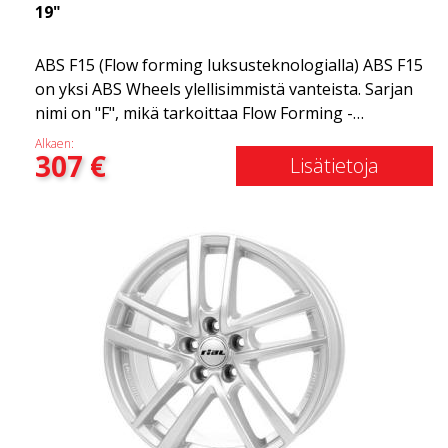
19"
ABS F15 (Flow forming luksusteknologialla) ABS F15
on yksi ABS Wheels ylellisimmistä vanteista. Sarjan
nimi on "F", mikä tarkoittaa Flow Forming -
tekniikkaa. ABS F15:ssä on 30 asteen leikkuukulma
Alkaen:
307
€
yhdistettynä Infini-Lip-teknologiaan, mikä tarjoaa
Lisätietoja
dynaamisen muotoilun. Jos etsit vankkoja ja ylellisiä
vanteita, tämä on paras vaihtoehto. Tiesitkö, että
ABS F15 on taottu vanne? Taottujen vanteiden,
tunnetaan myös nimellä flow forming, etuna on
merkittävä painonsäästö. Monet kilpa-asiantuntijat
puhuvat usein keventyneen jousittamattoman
painon eduista.