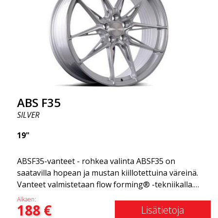
niiden hintaan. Edistynyt Flow Forming -
tuotantotekniikka tekee vanteista sekä vahvempia
että kevyempiä kuin tavalliset alumiinivanteet.
Tämän huomaat ajaessasi ABS F18 -vanteilla.
Olemme ylpeitä voidessamme tarjota ne
valikoimassamme!
ABS F35
SILVER
19"
ABSF35-vanteet - rohkea valinta ABSF35 on
saatavilla hopean ja mustan kiillotettuina väreinä.
Vanteet valmistetaan flow forming® -tekniikalla.
Herätä kateutta muissa kuljettajissa tai
Alkaen:
188
€
naapureissa, kun ajat tyylillä. Nämä vanteet on
Lisätietoja