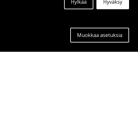
Hylkää
Hyväksy
Muokkaa asetuksia
GMP ULTRIVITY X
GLOSS BLACK
19"
|
20"
|
21"
|
22"
Alkaen:
326
€
Lisätietoja