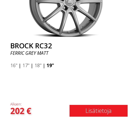
BROCK RC32
FERRIC GREY MATT
16"
|
17"
|
18"
|
19"
Alkaen:
202
€
Lisätietoja