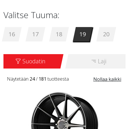
Valitse Tuuma:
16
17
18
19
20
Suodatin
Laji
Näytetään
24
/
181
tuotteesta
Nollaa kaikki