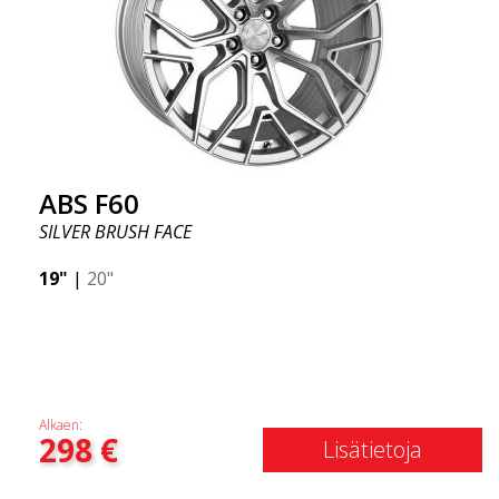
ABS F60
SILVER BRUSH FACE
19"
|
20"
Alkaen:
298
€
Lisätietoja