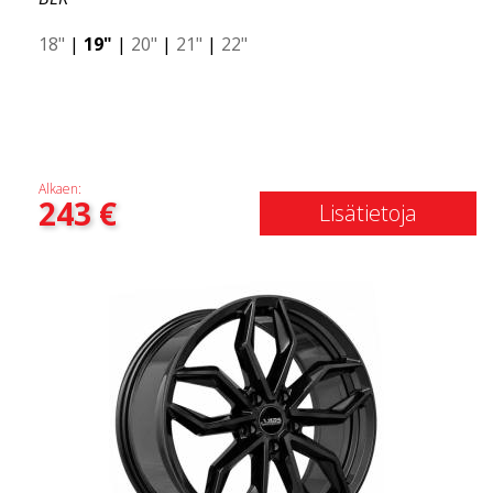
18"
|
19"
|
20"
|
21"
|
22"
Alkaen:
243
€
Lisätietoja