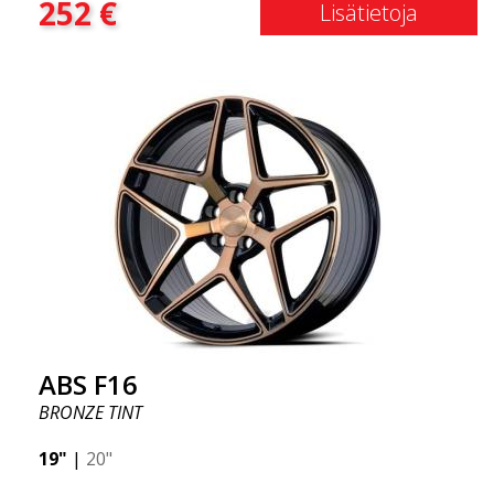
252
€
laatutietoisille asiakkaille vanne, joka hyötyy
Lisätietoja
uusimmista materiaalien ja tuotannon
edistysaskelista. Vanteiden tulevaisuus on alue,
jossa kehitys etenee nopeasti, ja ABS F16 on
todellakin eturintamassa!
ABS F16
BRONZE TINT
19"
|
20"