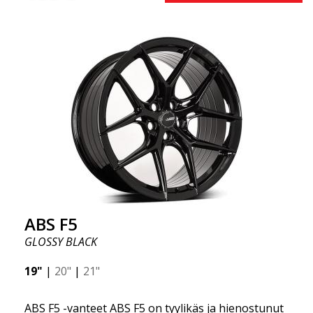
valmistettu innovatiivisella flow forming -tekniikalla,
joka tunnetaan erinomaisesta kestävyydestään ja
vahvuudestaan samalla tarjoten merkittävää painon
säästöä. ABS Flow Form -tekniikan avulla voit
nauttia vuosien kestävästä kauneudesta ja
virheettömästä suorituskyvystä kilometri toisensa
jälkeen. Parasta kaikessa? ABS Wheels tarjoaa
sinulle täyden 2 vuoden takuun.
ABS F5
GLOSSY BLACK
19"
|
20"
|
21"
ABS F5 -vanteet ABS F5 on tyylikäs ja hienostunut