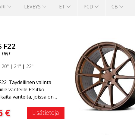
ÄRI
LEVEYS
ET
PCD
CB
S F22
 TINT
|
20"
|
21"
|
22"
22: Täydellinen valinta
ille vanteille Etsitkö
kkäitä vanteita, joissa on
käs ja ajaton muotoilu?
:
5
€
stu ABS F22 -vanteeseen,
Lisätietoja
on uusi lisäys ABS Luxury
ls -perheeseen. Tämän
en suuri etu on jopa 50 %:n