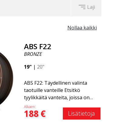
Laji
Nollaa kaikki
ABS F22
BRONZE
19"
|
20"
ABS F22: Täydellinen valinta
taotuille vanteille Etsitkö
tyylikkäitä vanteita, joissa on
tyylikäs ja ajaton muotoilu?
Alkaen:
188
€
Tutustu ABS F22 -vanteeseen,
Lisätietoja
joka on uusi lisäys ABS Luxury
Wheels -perheeseen. Tämän
vanteen suuri etu on jopa 50 %:n