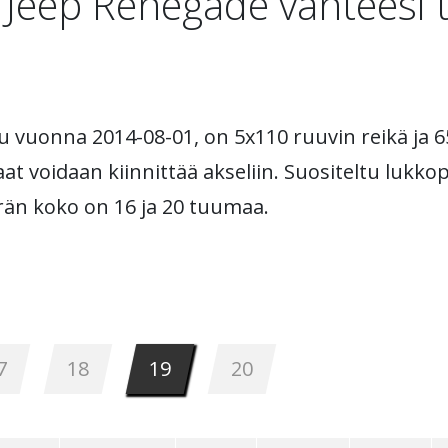
 Jeep Renegade vanteesi t
tu vuonna 2014-08-01, on 5x110 ruuvin reikä ja 6
at voidaan kiinnittää akseliin. Suositeltu lukkop
yörän koko on 16 ja 20 tuumaa.
7
18
19
20