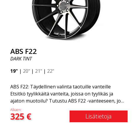
ABS F22
DARK TINT
19"
|
20"
|
21"
|
22"
ABS F22: Täydellinen valinta taotuille vanteille
Etsitkö tyylikkäitä vanteita, joissa on tyylikäs ja
ajaton muotoilu? Tutustu ABS F22 -vanteeseen, joka
on uusi lisäys ABS Luxury Wheels -perheeseen.
Alkaen:
325
€
Tämän vanteen suuri etu on jopa 50 %:n
Lisätietoja
painonvähennys. Kaikkien maailman johtavien kilpa-
asiantuntijoiden keskuudessa on yksi asia, josta he