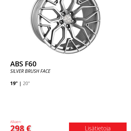
ABS F60
SILVER BRUSH FACE
19"
|
20"
Alkaen:
298
€
Lisätietoja