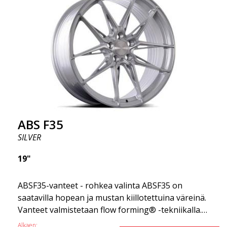
korostaa, että nämä vanteet tarjoavat
uskomattoman hyvän suorituskyvyn suhteessa
niiden hintaan. Edistynyt Flow Forming -
tuotantotekniikka tekee vanteista sekä vahvempia
että kevyempiä kuin tavalliset alumiinivanteet.
Tämän huomaat ajaessasi ABS F18 -vanteilla.
Olemme ylpeitä voidessamme tarjota ne
valikoimassamme!
ABS F35
SILVER
19"
ABSF35-vanteet - rohkea valinta ABSF35 on
saatavilla hopean ja mustan kiillotettuina väreinä.
Vanteet valmistetaan flow forming® -tekniikalla.
Herätä kateutta muissa kuljettajissa tai
Alkaen: