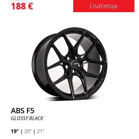
188
€
naapureissa, kun ajat tyylillä. Nämä vanteet on
Lisätietoja
valmistettu innovatiivisella flow forming -tekniikalla,
joka tunnetaan erinomaisesta kestävyydestään ja
vahvuudestaan samalla tarjoten merkittävää painon
säästöä. ABS Flow Form -tekniikan avulla voit
nauttia vuosien kestävästä kauneudesta ja
virheettömästä suorituskyvystä kilometri toisensa
jälkeen. Parasta kaikessa? ABS Wheels tarjoaa
sinulle täyden 2 vuoden takuun.
ABS F5
GLOSSY BLACK
19"
|
20"
|
21"