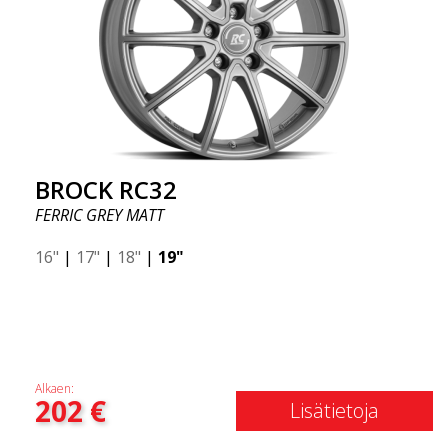
BROCK RC32
FERRIC GREY MATT
16"
|
17"
|
18"
|
19"
Alkaen:
202
€
Lisätietoja