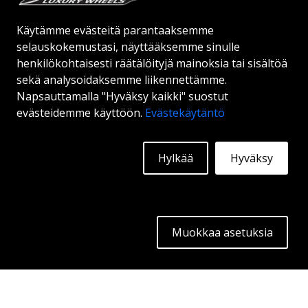
Käytämme evästeitä parantaaksemme
Alkaen:
186
€
selauskokemustasi, näyttääksemme sinulle
Lisätietoja
henkilökohtaisesti räätälöityjä mainoksia tai sisältöä
sekä analysoidaksemme liikennettämme.
Napsauttamalla "Hyväksy kaikki" suostut
evästeidemme käyttöön.
Evästekäytäntö
Hylkää
Hyväksy
Muokkaa asetuksia
BROCK RC32
SATIN BLACK MATT