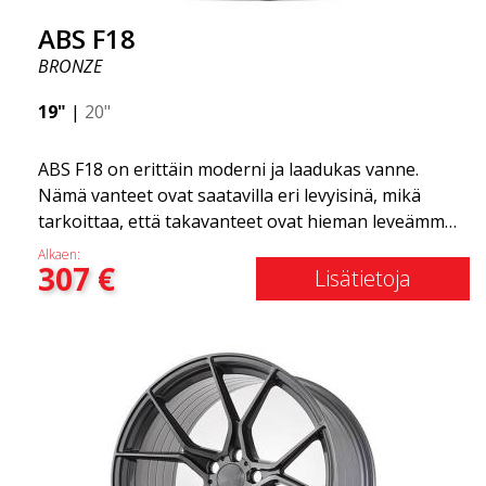
ABS F18
BRONZE
19"
|
20"
ABS F18 on erittäin moderni ja laadukas vanne.
Nämä vanteet ovat saatavilla eri levyisinä, mikä
tarkoittaa, että takavanteet ovat hieman leveämmät
kuin etuvanteet. Tämä antaa autolle kovan ilmeen,
Alkaen:
307
€
joka usein yhdistetään kilpa-ajoon. (Ne ovat myös
Lisätietoja
saatavilla neliömäisenä kokoonpanona.) Toisin
sanoen, ABS F18 -vanteet antavat autollesi
urheilullisemman ulkonäön. Samalla haluamme
korostaa, että nämä vanteet tarjoavat
uskomattoman hyvän suorituskyvyn suhteessa
niiden hintaan. Edistynyt Flow Forming -
tuotantotekniikka tekee vanteista sekä vahvempia
että kevyempiä kuin tavalliset alumiinivanteet.