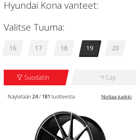
Hyundai Kona vanteet:
Valitse Tuuma:
16
17
18
19
20
Suodatin
Laji
Näytetään
24
/
181
tuotteesta
Nollaa kaikki