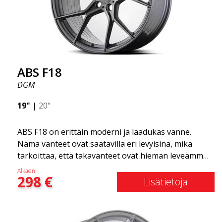
Tämän huomaat ajaessasi ABS F18 -vanteilla.
Olemme ylpeitä voidessamme tarjota ne
valikoimassamme!
ABS F18
DGM
19"
|
20"
ABS F18 on erittäin moderni ja laadukas vanne.
Nämä vanteet ovat saatavilla eri levyisinä, mikä
tarkoittaa, että takavanteet ovat hieman leveämmät
kuin etuvanteet. Tämä antaa autolle kovan ilmeen,
Alkaen:
298
€
joka usein yhdistetään kilpa-ajoon. (Ne ovat myös
Lisätietoja
saatavilla neliömäisenä kokoonpanona.) Toisin
sanoen, ABS F18 -vanteet antavat autollesi
urheilullisemman ulkonäön. Samalla haluamme