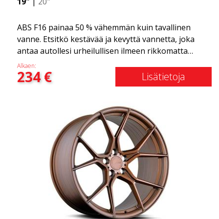
19"
|
20"
ABS F16 painaa 50 % vähemmän kuin tavallinen
vanne. Etsitkö kestävää ja kevyttä vannetta, joka
antaa autollesi urheilullisen ilmeen rikkomatta
pankkia? ABS F16 on oma yrityksemme tarjota
Alkaen:
234
€
laatutietoisille asiakkaille vanne, joka hyötyy
Lisätietoja
uusimmista materiaalien ja tuotannon
edistysaskelista. Vanteiden tulevaisuus on alue,
jossa kehitys etenee nopeasti, ja ABS F16 on
todellakin eturintamassa!