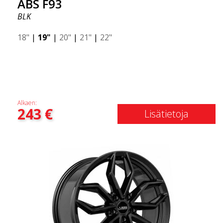
ABS F93
BLK
18"
|
19"
|
20"
|
21"
|
22"
Alkaen:
243
€
Lisätietoja