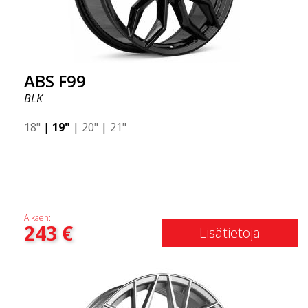
ABS F99
BLK
18"
|
19"
|
20"
|
21"
Alkaen:
243
€
Lisätietoja