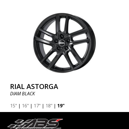
RIAL ASTORGA
DIAM BLACK
15"
|
16"
|
17"
|
18"
|
19"