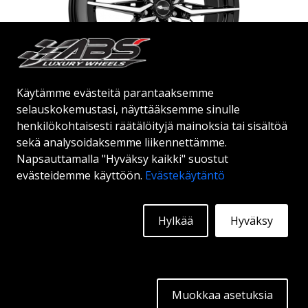
Käytämme evästeitä parantaaksemme
BROCK B42
selauskokemustasi, näyttääksemme sinulle
henkilökohtaisesti räätälöityjä mainoksia tai sisältöä
BLACK FULL POL
sekä analysoidaksemme liikennettämme.
18"
|
19"
|
20"
Napsauttamalla "Hyväksy kaikki" suostut
evästeidemme käyttöön.
Evästekäytäntö
Hylkää
Hyväksy
Alkaen:
367
€
Lisätietoja
Muokkaa asetuksia