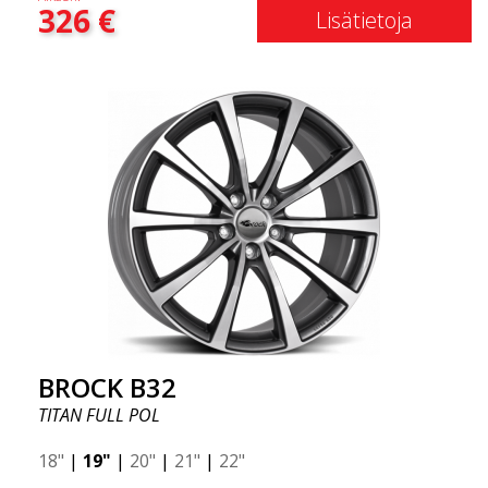
326
€
Lisätietoja
BROCK B32
TITAN FULL POL
18"
|
19"
|
20"
|
21"
|
22"