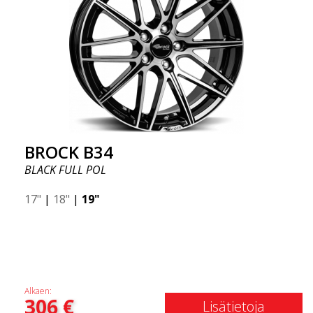
BROCK B34
BLACK FULL POL
17"
|
18"
|
19"
Alkaen:
306
€
Lisätietoja