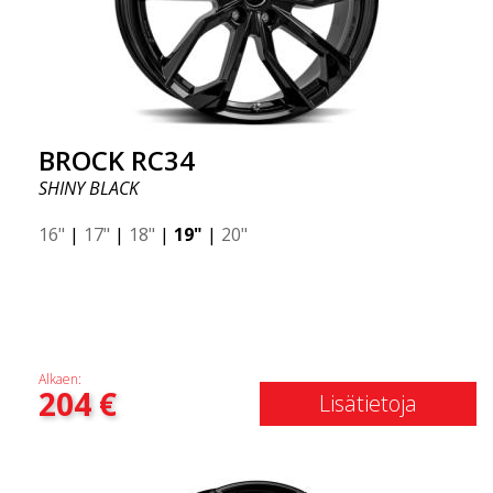
BROCK RC34
SHINY BLACK
16"
|
17"
|
18"
|
19"
|
20"
Alkaen:
204
€
Lisätietoja