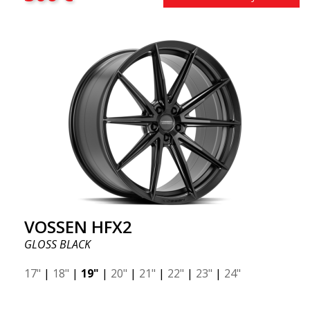
VOSSEN HFX2
GLOSS BLACK
17"
|
18"
|
19"
|
20"
|
21"
|
22"
|
23"
|
24"