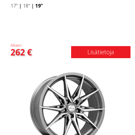
17"
|
18"
|
19"
Alkaen:
262
€
Lisätietoja