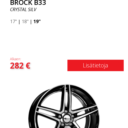
BROCK B33
CRYSTAL SILV
17"
|
18"
|
19"
Alkaen:
282
€
Lisätietoja