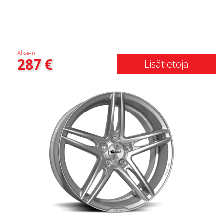
Alkaen:
287
€
Lisätietoja