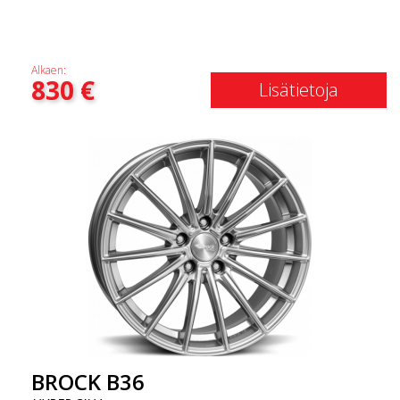
Alkaen:
830
€
Lisätietoja
BROCK B36