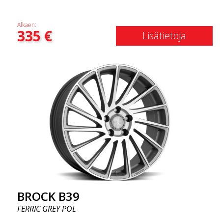
Alkaen:
335
€
Lisätietoja
BROCK B39
FERRIC GREY POL