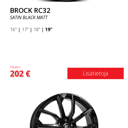
BROCK RC32
SATIN BLACK MATT
16"
|
17"
|
18"
|
19"
Alkaen:
202
€
Lisätietoja