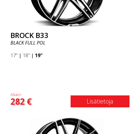
BROCK B33
BLACK FULL POL
17"
|
18"
|
19"
Alkaen:
282
€
Lisätietoja