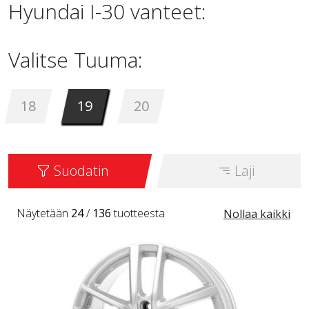
Hyundai I-30 vanteet:
Valitse Tuuma:
18
19
20
Suodatin
Laji
Näytetään
24
/
136
tuotteesta
Nollaa kaikki