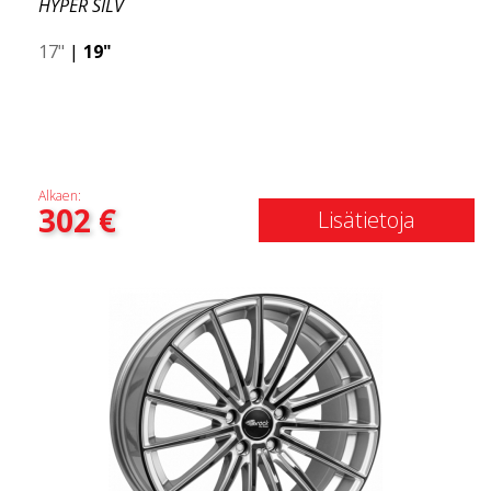
HYPER SILV
17"
|
19"
Alkaen:
302
€
Lisätietoja