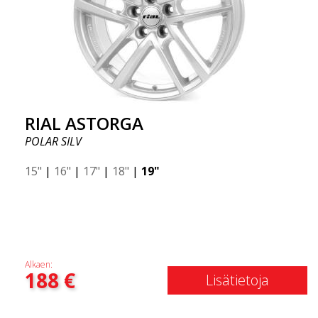
RIAL ASTORGA
POLAR SILV
15"
|
16"
|
17"
|
18"
|
19"
Alkaen:
188
€
Lisätietoja