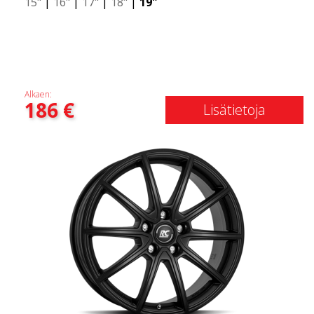
15"
|
16"
|
17"
|
18"
|
19"
Alkaen:
186
€
Lisätietoja