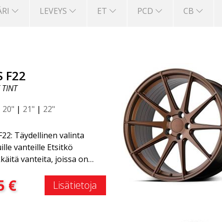
ÄRI
LEVEYS
ET
PCD
CB
S F22
 TINT
|
20"
|
21"
|
22"
22: Täydellinen valinta
ille vanteille Etsitkö
kkäitä vanteita, joissa on
käs ja ajaton muotoilu?
:
5
€
stu ABS F22 -vanteeseen,
Lisätietoja
on uusi lisäys ABS Luxury
ls -perheeseen. Tämän
en suuri etu on jopa 50 %:n