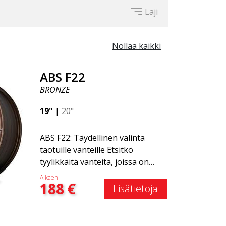
Laji
Nollaa kaikki
ABS F22
BRONZE
19"
|
20"
ABS F22: Täydellinen valinta
taotuille vanteille Etsitkö
tyylikkäitä vanteita, joissa on
tyylikäs ja ajaton muotoilu?
Alkaen:
188
€
Tutustu ABS F22 -vanteeseen,
Lisätietoja
joka on uusi lisäys ABS Luxury
Wheels -perheeseen. Tämän
vanteen suuri etu on jopa 50 %:n