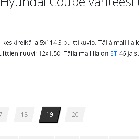
Hyundai Coupe vanteesi 
 keskireikä ja 5x114.3 pulttikuvio. Tällä mallilla
lttien ruuvi: 12x1.50. Tällä mallilla on
ET
46 ja s
7
18
19
20