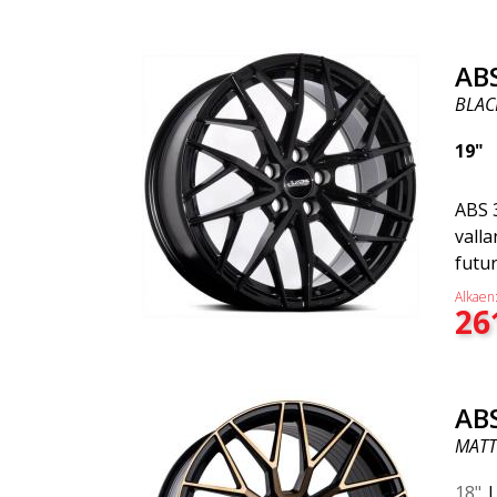
ääri
sosia
uskom
AB
seur
BLAC
vuon
19"
ABS 
vall
futur
kuul
Alkaen
26
tämä
on lu
muoto
mode
ABS
valmi
MATT
ylit
muoto
18"