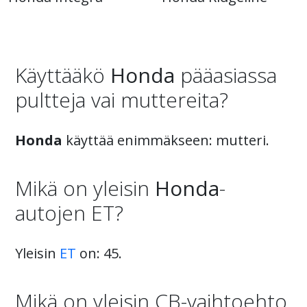
Käyttääkö
Honda
pääasiassa
pultteja vai muttereita?
Honda
käyttää enimmäkseen: mutteri.
Mikä on yleisin
Honda
-
autojen ET?
Yleisin
ET
on: 45.
Mikä on yleisin CB-vaihtoehto