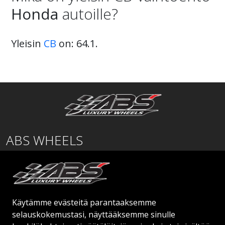
Honda
autoille?
Yleisin
CB
on: 64.1.
ABS WHEELS
Lentäjäntie
01530 Vantaa
SUOMI
Käytämme evästeitä parantaaksemme
order@abswheels.com
selauskokemustasi, näyttääksemme sinulle