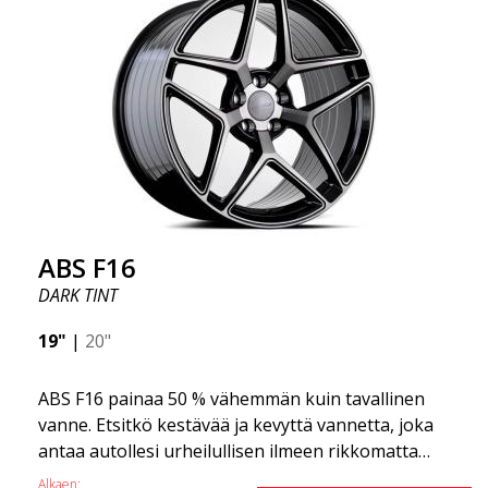
tehnyt ABS355:stä niin suositun Ruotsissa? Malli on
erittäin kovera, muoto on urheilullinen ja design on
tyylikäs. Tämä vanne malli on tehnyt itselleen nimen
vanteiden markkinoilla fantastisen ja ainutlaatuisen
suunnittelunsa ansiosta. ABS355:llä teet tavallisesta
autosta tyylikkäämmän. ABS355-vanteet jakaa
yksinoikeudella ABS Wheels.
ABS F16
DARK TINT
19"
|
20"
ABS F16 painaa 50 % vähemmän kuin tavallinen
vanne. Etsitkö kestävää ja kevyttä vannetta, joka
antaa autollesi urheilullisen ilmeen rikkomatta
pankkia? ABS F16 on oma yrityksemme tarjota
Alkaen: