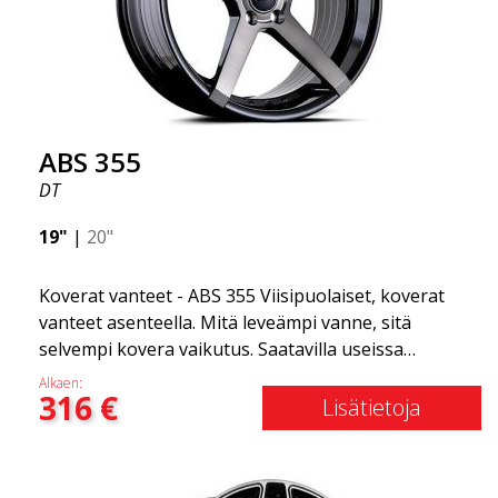
ajokokemus on sujuvampi. Se on kuin vanteiden
Gucci! 😍
ABS 355
DT
19"
|
20"
Koverat vanteet - ABS 355 Viisipuolaiset, koverat
vanteet asenteella. Mitä leveämpi vanne, sitä
selvempi kovera vaikutus. Saatavilla useissa
väriyhdistelmissä: Musta kiillotetuilla puolilla, Täysin
Alkaen:
316
€
hopea tai Mattaharmaa. Yhteensopiva useimpien
Lisätietoja
markkinoilla olevien automerkkien kanssa. Valitset
värin ja me toimitamme samana päivänä! Vanne on
erittäin korkealaatuinen ja erittäin kestävä. Mikä on