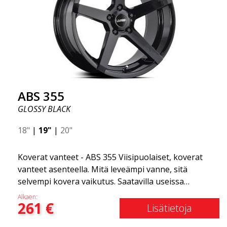
tyylikäs. Tämä vanne malli on tehnyt itselleen nimen
vanteiden markkinoilla fantastisen ja ainutlaatuisen
suunnittelunsa ansiosta. ABS355:llä teet tavallisesta
autosta tyylikkäämmän. ABS355-vanteet jakaa
yksinoikeudella ABS Wheels.
ABS 355
GLOSSY BLACK
18"
|
19"
|
20"
Koverat vanteet - ABS 355 Viisipuolaiset, koverat
vanteet asenteella. Mitä leveämpi vanne, sitä
selvempi kovera vaikutus. Saatavilla useissa
väriyhdistelmissä: Musta kiillotetuilla puolilla, Täysin
Alkaen:
261
€
hopea tai Mattaharmaa. Yhteensopiva useimpien
Lisätietoja
markkinoilla olevien automerkkien kanssa. Valitset