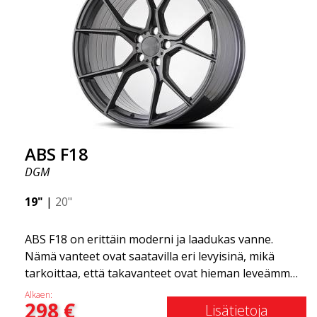
uskomattoman hyvän suorituskyvyn suhteessa
niiden hintaan. Edistynyt Flow Forming -
tuotantotekniikka tekee vanteista sekä vahvempia
että kevyempiä kuin tavalliset alumiinivanteet.
Tämän huomaat ajaessasi ABS F18 -vanteilla.
Olemme ylpeitä voidessamme tarjota ne
valikoimassamme!
ABS F18
DGM
19"
|
20"
ABS F18 on erittäin moderni ja laadukas vanne.
Nämä vanteet ovat saatavilla eri levyisinä, mikä
tarkoittaa, että takavanteet ovat hieman leveämmät
kuin etuvanteet. Tämä antaa autolle kovan ilmeen,
Alkaen:
298
€
joka usein yhdistetään kilpa-ajoon. (Ne ovat myös
Lisätietoja