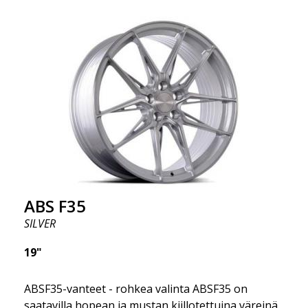
värin ja me toimitamme samana päivänä! Vanne on
erittäin korkealaatuinen ja erittäin kestävä. Mikä on
tehnyt ABS355:stä niin suositun Ruotsissa? Malli on
erittäin kovera, muoto on urheilullinen ja design on
tyylikäs. Tämä vanne malli on tehnyt itselleen nimen
vanteiden markkinoilla fantastisen ja ainutlaatuisen
suunnittelunsa ansiosta. ABS355:llä teet tavallisesta
autosta tyylikkäämmän. ABS355-vanteet jakaa
yksinoikeudella ABS Wheels.
ABS F35
SILVER
19"
ABSF35-vanteet - rohkea valinta ABSF35 on
saatavilla hopean ja mustan kiillotettuina väreinä.