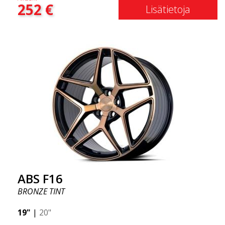
252
€
laatutietoisille asiakkaille vanne, joka hyötyy
Lisätietoja
uusimmista materiaalien ja tuotannon
edistysaskelista. Vanteiden tulevaisuus on alue,
jossa kehitys etenee nopeasti, ja ABS F16 on
todellakin eturintamassa!
ABS F16
BRONZE TINT
19"
|
20"