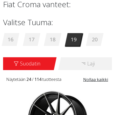
Fiat Croma vanteet:
Valitse Tuuma:
16
17
18
19
20
Suodatin
Laji
Näytetään
24
/
114
tuotteesta
Nollaa kaikki