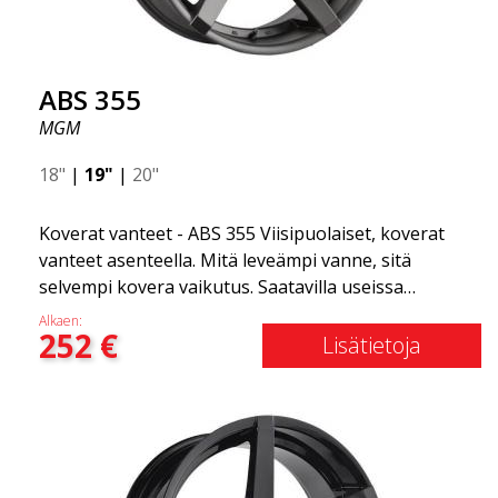
ABS 355
MGM
18"
|
19"
|
20"
Koverat vanteet - ABS 355 Viisipuolaiset, koverat
vanteet asenteella. Mitä leveämpi vanne, sitä
selvempi kovera vaikutus. Saatavilla useissa
väriyhdistelmissä: Musta kiillotetuilla puolilla, Täysin
Alkaen:
252
€
hopea tai Mattaharmaa. Yhteensopiva useimpien
Lisätietoja
markkinoilla olevien automerkkien kanssa. Valitset
värin ja me toimitamme samana päivänä! Vanne on
erittäin korkealaatuinen ja erittäin kestävä. Mikä on
tehnyt ABS355:stä niin suositun Ruotsissa? Malli on
erittäin kovera, muoto on urheilullinen ja design on