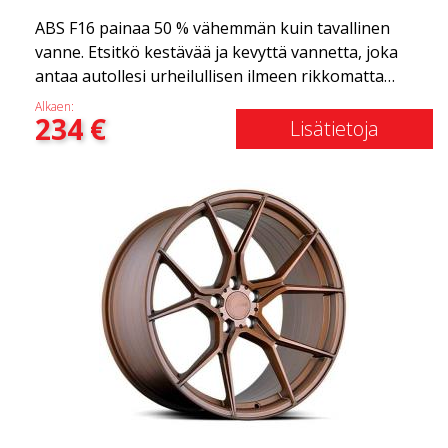
ABS F16 painaa 50 % vähemmän kuin tavallinen
vanne. Etsitkö kestävää ja kevyttä vannetta, joka
antaa autollesi urheilullisen ilmeen rikkomatta
pankkia? ABS F16 on oma yrityksemme tarjota
Alkaen:
234
€
laatutietoisille asiakkaille vanne, joka hyötyy
Lisätietoja
uusimmista materiaalien ja tuotannon
edistysaskelista. Vanteiden tulevaisuus on alue,
jossa kehitys etenee nopeasti, ja ABS F16 on
todellakin eturintamassa!