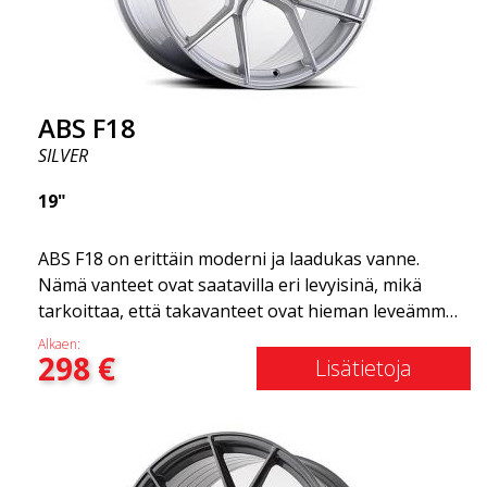
Olemme ylpeitä voidessamme tarjota ne
valikoimassamme!
ABS F18
SILVER
19"
ABS F18 on erittäin moderni ja laadukas vanne.
Nämä vanteet ovat saatavilla eri levyisinä, mikä
tarkoittaa, että takavanteet ovat hieman leveämmät
kuin etuvanteet. Tämä antaa autolle kovan ilmeen,
Alkaen:
298
€
joka usein yhdistetään kilpa-ajoon. (Ne ovat myös
Lisätietoja
saatavilla neliömäisenä kokoonpanona.) Toisin
sanoen, ABS F18 -vanteet antavat autollesi
urheilullisemman ulkonäön. Samalla haluamme
korostaa, että nämä vanteet tarjoavat