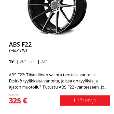
ABS F22
DARK TINT
19"
|
20"
|
21"
|
22"
ABS F22: Täydellinen valinta taotuille vanteille
Etsitkö tyylikkäitä vanteita, joissa on tyylikäs ja
ajaton muotoilu? Tutustu ABS F22 -vanteeseen, joka
on uusi lisäys ABS Luxury Wheels -perheeseen.
Alkaen:
325
€
Tämän vanteen suuri etu on jopa 50 %:n
Lisätietoja
painonvähennys. Kaikkien maailman johtavien kilpa-
asiantuntijoiden keskuudessa on yksi asia, josta he