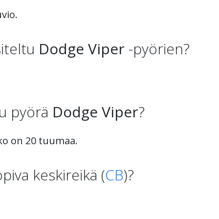
vio.
iteltu
Dodge Viper
-pyörien?
tu pyörä
Dodge Viper
?
o on 20 tuumaa.
piva keskireikä (
CB
)?