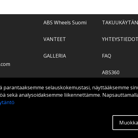
ABS Wheels Suomi
TAKUUKÄYTÄ
VANTEET
YHTEYSTIEDO
GALLERIA
FAQ
.com
ABS360
 parantaaksemme selauskokemustasi, näyttääksemme sinulle
TIETOPANKKI
ltöä sekä analysoidaksemme liikennettämme. Napsauttamall
ytäntö
Extra
Muokkaa
tään.