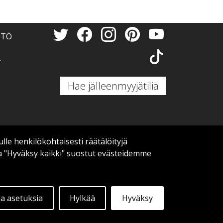
NTÖ
T
Hae jälleenmyyjätiliä
 henkilökohtaisesti räätälöityjä
a "Hyväksy kaikki" suostut evästeidemme
 asetuksia
Hylkää
Hyväksy