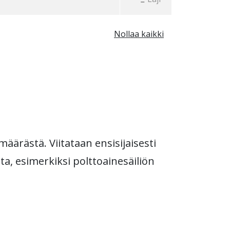
Nollaa kaikki
äärästä. Viitataan ensisijaisesti
a, esimerkiksi polttoainesäiliön