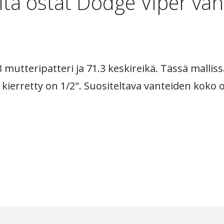
ltä ostat Dodge Viper van
 mutteripatteri ja 71.3 keskireikä. Tässä mallis
 kierretty on 1/2". Suositeltava vanteiden koko 