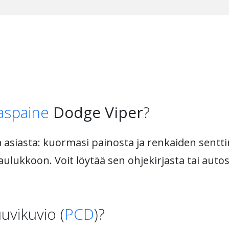
aspaine
Dodge Viper
?
asiasta: kuormasi painosta ja renkaiden senttim
lukkoon. Voit löytää sen ohjekirjasta tai autost
uvikuvio (
PCD
)?