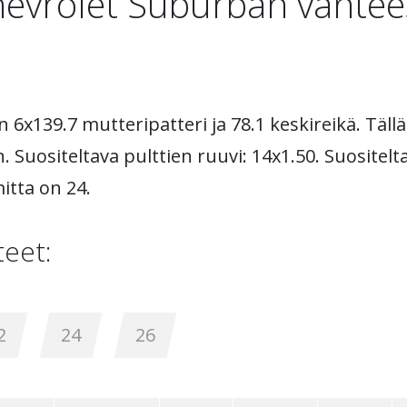
evrolet Suburban vantees
 6x139.7 mutteripatteri ja 78.1 keskireikä. Tällä
. Suositeltava pulttien ruuvi: 14x1.50. Suositelt
itta on 24.
eet:
2
24
26