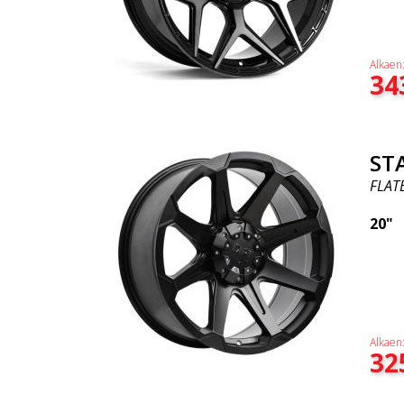
Alkaen
34
ST
FLAT
20"
Alkaen
32