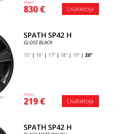
Alkaen:
830
€
Lisätietoja
SPATH SP42 H
GLOSS BLACK
15"
|
16"
|
17"
|
18"
|
19"
|
20"
Alkaen:
219
€
Lisätietoja
SPATH SP42 H