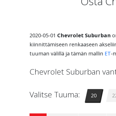
Osta Ch
2020-05-01
Chevrolet Suburban
on
kiinnittämiseen renkaaseen akseliin
tuuman välillä ja tämän mallin
ET
-m
Chevrolet Suburban vant
Valitse Tuuma:
20
2