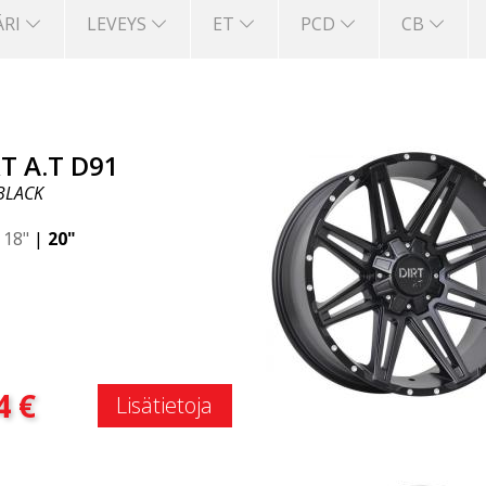
ÄRI
LEVEYS
ET
PCD
CB
T A.T D91
BLACK
|
18"
|
20"
:
4
€
Lisätietoja