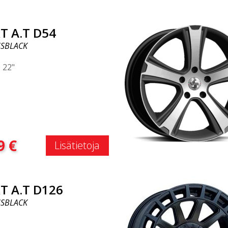
T A.T D54
SBLACK
|
22"
:
9
€
Lisätietoja
T A.T D126
SBLACK