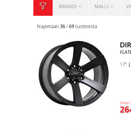
BRÄNDI
MALLI
V
Näytetään
36
/
69
tuotteesta
DIR
FLAT
17"
Alkaen
26