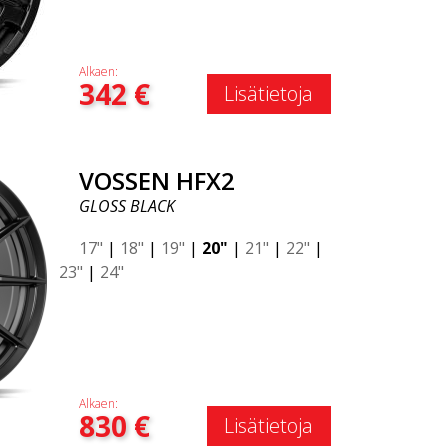
Alkaen:
342
€
Lisätietoja
VOSSEN HFX2
GLOSS BLACK
17"
|
18"
|
19"
|
20"
|
21"
|
22"
|
23"
|
24"
Alkaen:
830
€
Lisätietoja