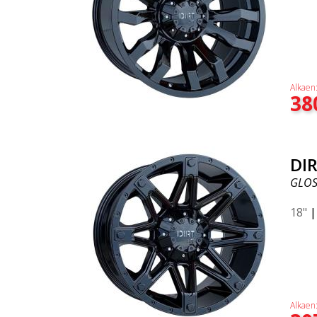
Alkaen
38
DIR
GLOS
18"
Alkaen