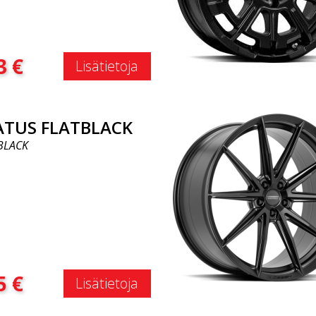
:
3
€
Lisätietoja
ATUS FLATBLACK
BLACK
:
5
€
Lisätietoja