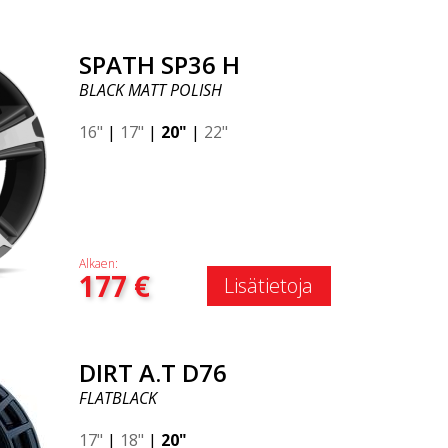
SPATH SP36 H
BLACK MATT POLISH
16"
|
17"
|
20"
|
22"
Alkaen:
177
€
Lisätietoja
DIRT A.T D76
FLATBLACK
17"
|
18"
|
20"