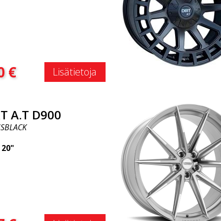
:
0
€
Lisätietoja
T A.T D900
SBLACK
|
20"
: