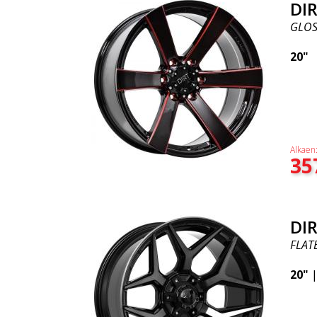
DIR
GLOS
20"
Alkaen
35
DIR
FLAT
20"