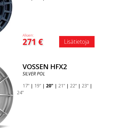
Alkaen:
271
€
Lisätietoja
VOSSEN HFX2
SILVER POL
17"
|
19"
|
20"
|
21"
|
22"
|
23"
|
24"