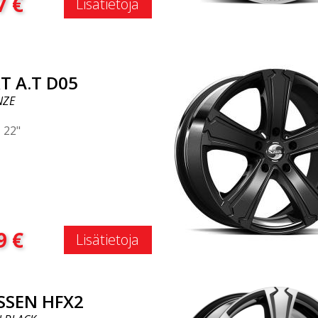
7
€
Lisätietoja
T A.T D05
NZE
|
22"
:
9
€
Lisätietoja
SSEN HFX2