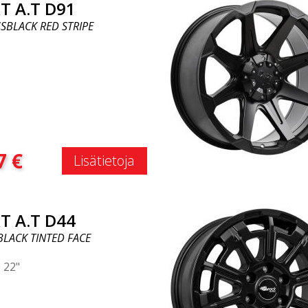
T A.T D91
SBLACK RED STRIPE
:
7
€
Lisätietoja
T A.T D44
BLACK TINTED FACE
|
22"