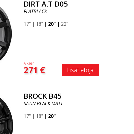
DIRT A.T D05
FLATBLACK
17"
|
18"
|
20"
|
22"
Alkaen:
271
€
Lisätietoja
BROCK B45
SATIN BLACK MATT
17"
|
18"
|
20"