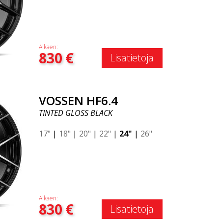
Alkaen:
830
€
Lisätietoja
VOSSEN HF6.4
TINTED GLOSS BLACK
17"
|
18"
|
20"
|
22"
|
24"
|
26"
Alkaen:
830
€
Lisätietoja