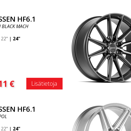
SSEN HF6.1
N BLACK MACH
|
22"
|
24"
:
11
€
Lisätietoja
SSEN HF6.1
 POL
|
22"
|
24"