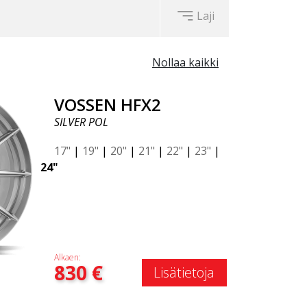
Laji
Nollaa kaikki
VOSSEN HFX2
SILVER POL
17"
|
19"
|
20"
|
21"
|
22"
|
23"
|
24"
Alkaen:
830
€
Lisätietoja