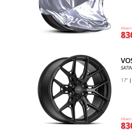
Alkaen
83
VO
SATI
17"
Alkaen
83