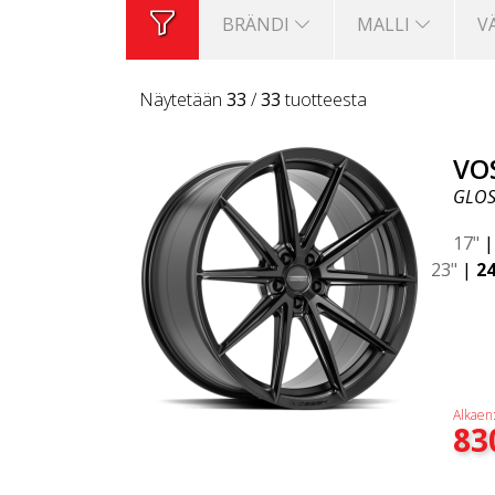
BRÄNDI
MALLI
V
Näytetään
33
/
33
tuotteesta
VO
GLOS
17"
23"
|
24
Alkaen
83