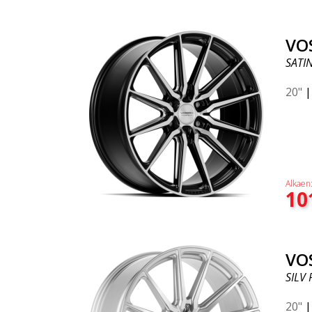
VO
SATI
20"
Alkaen
10
VO
SILV
20"