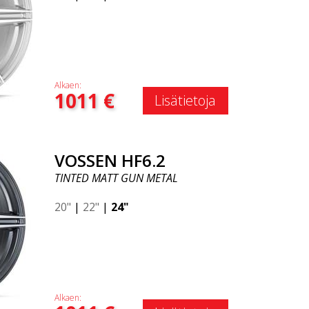
Alkaen:
1011
€
Lisätietoja
VOSSEN HF6.2
TINTED MATT GUN METAL
20"
|
22"
|
24"
Alkaen: