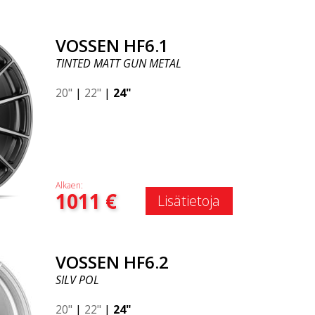
VOSSEN HF6.1
TINTED MATT GUN METAL
20"
|
22"
|
24"
Alkaen:
1011
€
Lisätietoja
VOSSEN HF6.2
SILV POL
20"
|
22"
|
24"