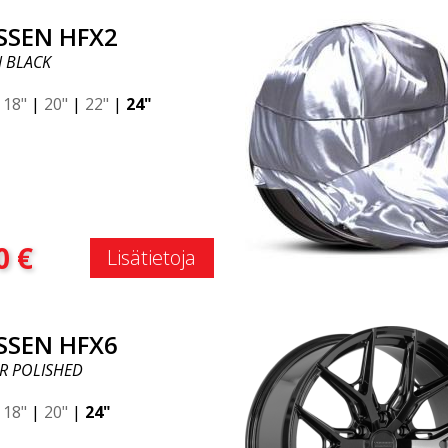
SSEN HFX2
N BLACK
|
18"
|
20"
|
22"
|
24"
:
0
€
Lisätietoja
SSEN HFX6
ER POLISHED
|
18"
|
20"
|
24"