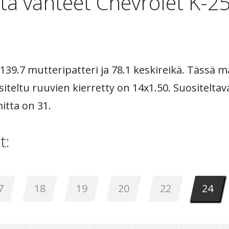
ta vanteet Chevrolet K-2
139.7 mutteripatteri ja 78.1 keskireikä. Tässä m
siteltu ruuvien kierretty on 14x1.50. Suositelta
itta on 31.
t:
7
18
19
20
22
24