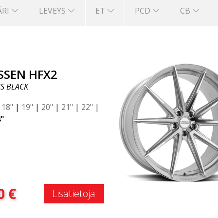
ÄRI
LEVEYS
ET
PCD
CB
SSEN HFX2
S BLACK
|
18"
|
19"
|
20"
|
21"
|
22"
|
"
:
0
€
Lisätietoja