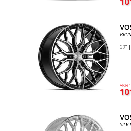
10
VO
BRUS
20"
Alkaen
10
VO
SILV