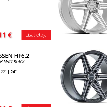
:
11
€
Lisätietoja
SSEN HF6.2
H MATT BLACK
|
22"
|
24"
: