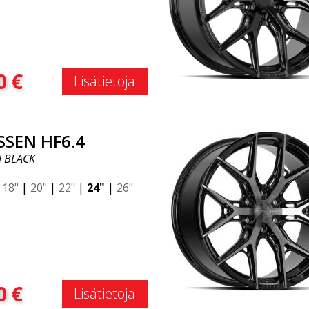
:
0
€
Lisätietoja
SSEN HF6.4
N BLACK
|
18"
|
20"
|
22"
|
24"
|
26"
:
0
€
Lisätietoja