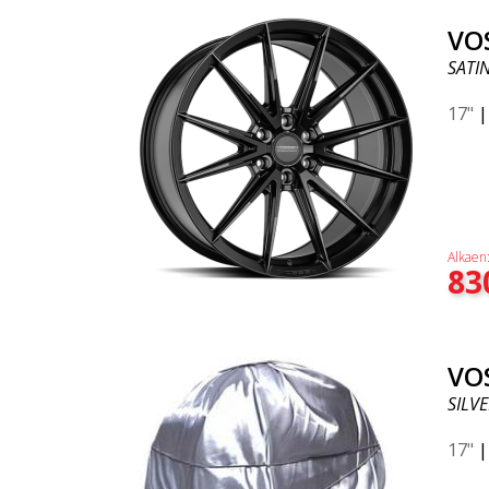
VO
SATI
17"
Alkaen
83
VO
SILV
17"