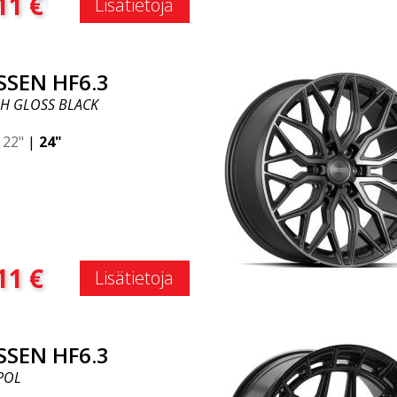
11
€
Lisätietoja
SSEN HF6.3
H GLOSS BLACK
|
22"
|
24"
:
11
€
Lisätietoja
SSEN HF6.3
 POL