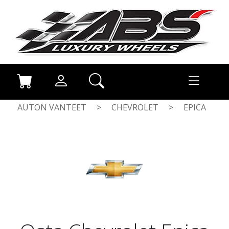
AUTON VANTEET
>
CHEVROLET
>
EPICA