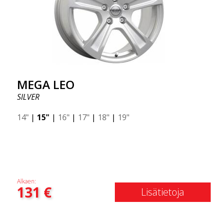
MEGA LEO
SILVER
14"
|
15"
|
16"
|
17"
|
18"
|
19"
Alkaen:
131
€
Lisätietoja