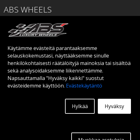
ABS WHEELS
Lentäjäntie
01530 Vantaa
SUOMI
Käytämme evästeitä parantaaksemme
order@abswheels.com
selauskokemustasi, näyttääksemme sinulle
henkilökohtaisesti räätälöityjä mainoksia tai sisältöä
sekä analysoidaksemme liikennettämme.
Napsauttamalla "Hyväksy kaikki" suostut
evästeidemme käyttöön.
Evästekäytäntö
Hae jälleenmyyjätiliä
Hylkää
Hyväksy
© 2026 ABS WHEELS - Kaikki oikeudet pidätetään.