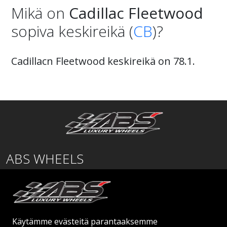
Mikä on
Cadillac Fleetwood
sopiva keskireikä (
CB
)?
Cadillacn Fleetwood keskireikä on 78.1.
ABS WHEELS
Lentäjäntie
01530 Vantaa
SUOMI
Käytämme evästeitä parantaaksemme
order@abswheels.com