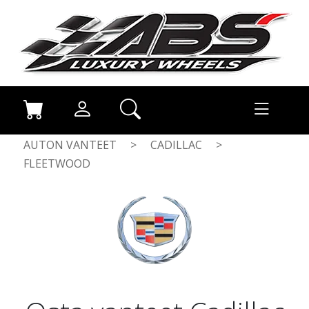
AUTON VANTEET
>
CADILLAC
>
FLEETWOOD