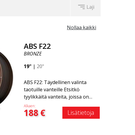
Laji
Nollaa kaikki
ABS F22
BRONZE
19"
|
20"
ABS F22: Täydellinen valinta
taotuille vanteille Etsitkö
tyylikkäitä vanteita, joissa on
tyylikäs ja ajaton muotoilu?
Alkaen:
188
€
Tutustu ABS F22 -vanteeseen,
Lisätietoja
joka on uusi lisäys ABS Luxury
Wheels -perheeseen. Tämän
vanteen suuri etu on jopa 50 %:n