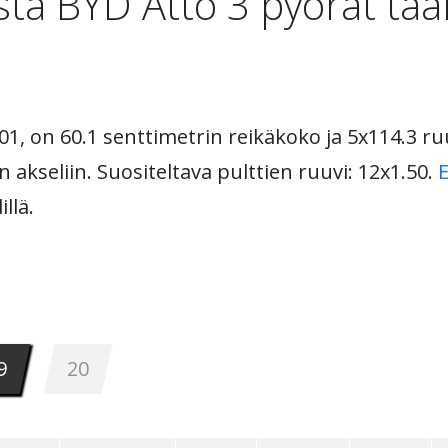
ta BYD Atto 3 pyörät tää
1, on 60.1 senttimetrin reikäkoko ja 5x114.3 ruu
 akseliin. Suositeltava pulttien ruuvi: 12x1.50.
llä.
9
20