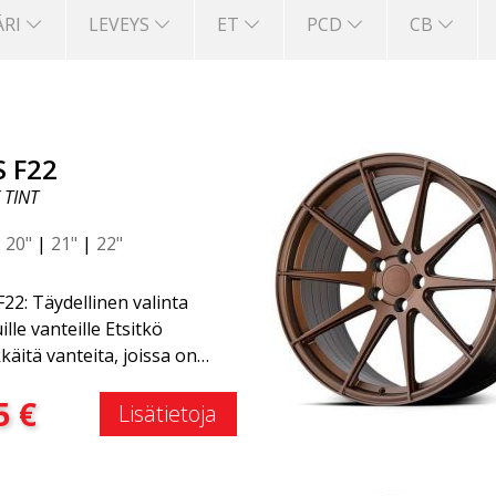
ÄRI
LEVEYS
ET
PCD
CB
S F22
 TINT
|
20"
|
21"
|
22"
22: Täydellinen valinta
ille vanteille Etsitkö
kkäitä vanteita, joissa on
käs ja ajaton muotoilu?
:
5
€
stu ABS F22 -vanteeseen,
Lisätietoja
on uusi lisäys ABS Luxury
ls -perheeseen. Tämän
en suuri etu on jopa 50 %:n