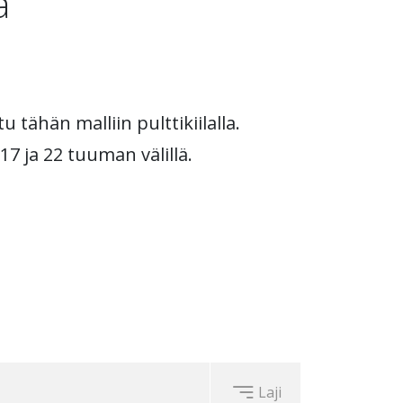
ä
 tähän malliin pulttikiilalla.
17 ja 22 tuuman välillä.
Laji