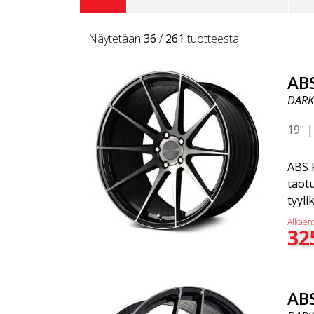
Näytetään
36
/
261
tuotteesta
AB
DARK
19"
ABS F
taotu
tyyli
tyyli
Alkaen
32
Tutu
joka 
Whee
vante
AB
pain