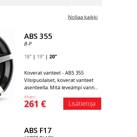
Nollaa kaikki
ABS 355
B-P
18"
|
19"
|
20"
Koverat vanteet - ABS 355
Viisipuolaiset, koverat vanteet
asenteella. Mitä leveämpi vanne,
sitä selvempi kovera vaikutus.
Alkaen:
261
€
Saatavilla useissa
Lisätietoja
väriyhdistelmissä: Musta
kiillotetuilla puolilla, Täysin
hopea tai Mattaharmaa.
ABS F17
Yhteensopiva useimpien