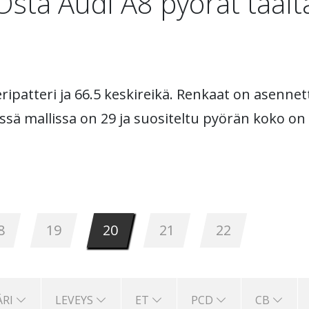
Osta Audi A8 pyörät täält
patteri ja 66.5 keskireikä. Renkaat on asennettu
ssä mallissa on 29 ja suositeltu pyörän koko on 
8
19
20
21
22
ÄRI
LEVEYS
ET
PCD
CB