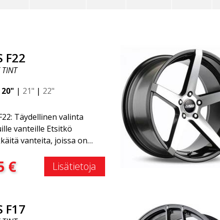
S F22
 TINT
|
20"
|
21"
|
22"
22: Täydellinen valinta
ille vanteille Etsitkö
kkäitä vanteita, joissa on
käs ja ajaton muotoilu?
:
5
€
stu ABS F22 -vanteeseen,
Lisätietoja
on uusi lisäys ABS Luxury
ls -perheeseen. Tämän
en suuri etu on jopa 50 %:n
S F17
onvähennys. Kaikkien