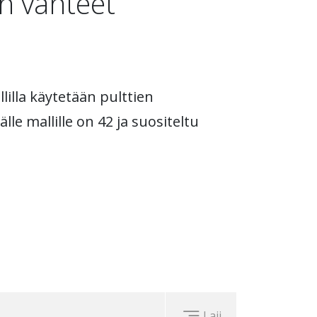
h vanteet
lilla käytetään pulttien
älle mallille on 42 ja suositeltu
Laji