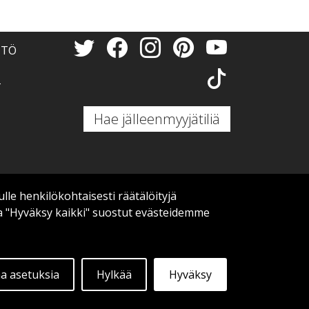
NTÖ
T
Hae jälleenmyyjätiliä
 henkilökohtaisesti räätälöityjä
a "Hyväksy kaikki" suostut evästeidemme
 asetuksia
Hylkää
Hyväksy