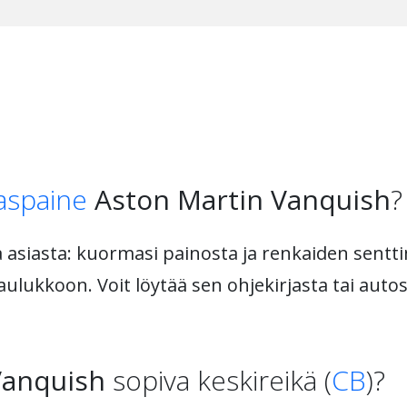
aspaine
Aston Martin Vanquish
?
asiasta: kuormasi painosta ja renkaiden senttim
lukkoon. Voit löytää sen ohjekirjasta tai autost
Vanquish
sopiva keskireikä (
CB
)?