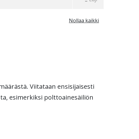
Nollaa kaikki
äärästä. Viitataan ensisijaisesti
a, esimerkiksi polttoainesäiliön