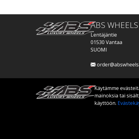
ABS WHEELS
Lentäjäntie
01530 Vantaa
SUOMI
order@abswheels
Käytämme evästeitä
mainoksia tai sisä
käyttöön.
Evästekä
© 2026 ABS WHEELS - Kaikki oikeudet pidäte