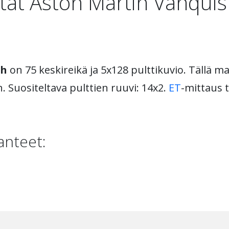
stat Aston Martin Vanquis
sh
on 75 keskireikä ja 5x128 pulttikuvio. Tällä mal
. Suositeltava pulttien ruuvi: 14x2.
ET
-mittaus t
anteet: