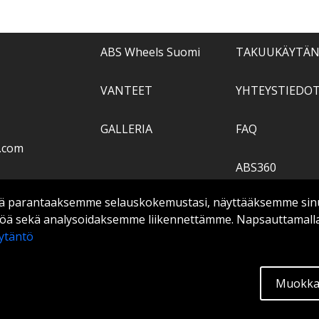
ABS Wheels Suomi
TAKUUKÄYTÄ
VANTEET
YHTEYSTIEDO
GALLERIA
FAQ
.com
ABS360
 parantaaksemme selauskokemustasi, näyttääksemme sinulle
TIETOPANKKI
ltöä sekä analysoidaksemme liikennettämme. Napsauttamall
ytäntö
Extra
Muokkaa
tään.