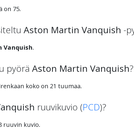
ä on 75.
iteltu
Aston Martin Vanquish
-p
n Vanquish
.
tu pyörä
Aston Martin Vanquish
?
renkaan koko on 21 tuumaa.
Vanquish
ruuvikuvio (
PCD
)?
 ruuvin kuvio.